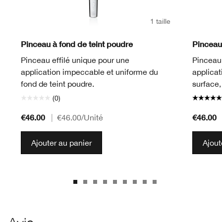
1 taille
Pinceau à fond de teint poudre
Pinceau 
Pinceau effilé unique pour une
Pinceau 
application impeccable et uniforme du
applicat
fond de teint poudre.
surface
(0)
€46.00
€46.00
|
€46.00
/Unité
Ajouter au panier
Ajout