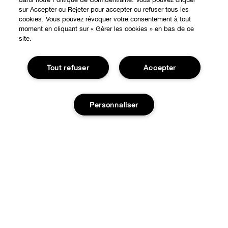
sur Accepter ou Rejeter pour accepter ou refuser tous les
cookies. Vous pouvez révoquer votre consentement à tout
moment en cliquant sur « Gérer les cookies » en bas de ce
site.
Tout refuser
Accepter
EXPÉRIENCE EN LIGNE
Personnaliser
Offres Spéciales
À PROPOS
Programme de Fidélité
Ajouter au panier
Notre Philosophie
Points de Vente
BESOIN D'AIDE?
Changer de Pays
Consultation en ligne
Suivre ma commande
Recrutement
CONFIDENTIALITÉ ET CONDITIONS GÉNÉRALES
Commandes
Consignes de tri
Charte sur la Vie Privée