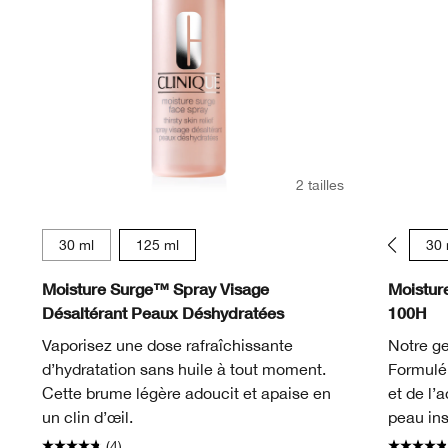
2 tailles
30 ml
125 ml
15 ml
30 
Moisture Surge™ Spray Visage
Moistur
Désaltérant Peaux Déshydratées
100H
Vaporisez une dose rafraîchissante
Notre ge
d’hydratation sans huile à tout moment.
Formulé 
Cette brume légère adoucit et apaise en
et de l’
un clin d’œil.
peau in
(4)