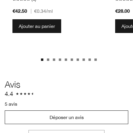
€42.50
€28.00
|
€0.34
/ml
Ajouter au panier
Ajout
Avis
4.4
5 avis
Déposer un avis