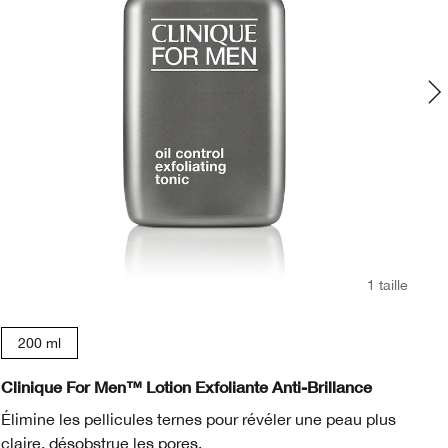
1 taille
200 ml
Clinique For Men™ Lotion Exfoliante Anti-Brillance
Cl
Élimine les pellicules ternes pour révéler une peau plus
Él
claire, désobstrue les pores.
cl