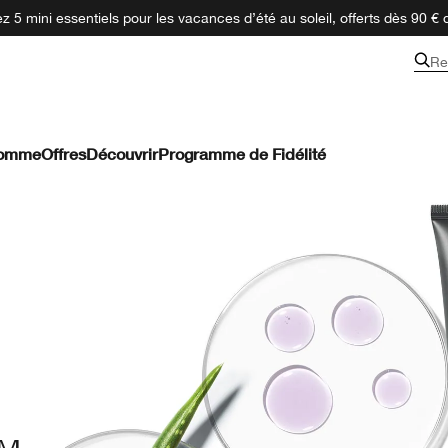
 5 mini essentiels pour les vacances d’été au soleil, offerts dès 90 € 
Re
omme
Offres
Découvrir
Programme de Fidélité