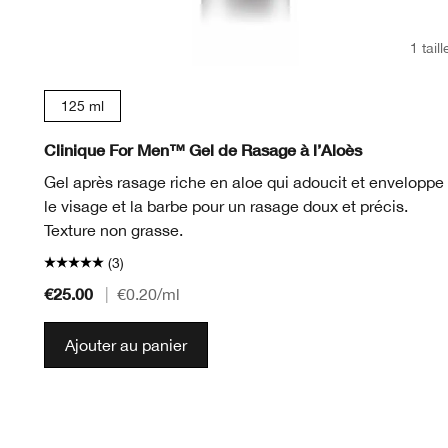
1 taill
125 ml
Clinique For Men™ Gel de Rasage à l’Aloès
Gel après rasage riche en aloe qui adoucit et enveloppe
le visage et la barbe pour un rasage doux et précis.
Texture non grasse.
(3)
€25.00
|
€0.20
/ml
Ajouter au panier