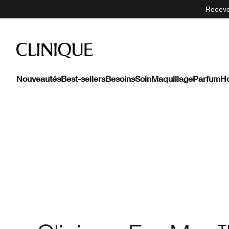
Recevez
Nouveautés
Best-sellers
Besoins
Soin
Maquillage
Parfum
H