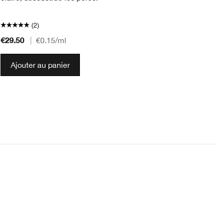
(2)
€29.50
€2
|
€0.15
/ml
Ajouter au panier