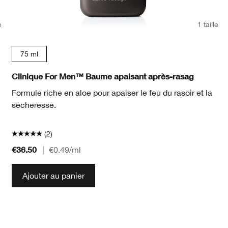
e
1 taille
75 ml
Clinique For Men™ Baume apaisant après-rasag
Formule riche en aloe pour apaiser le feu du rasoir et la
sécheresse.
(2)
€36.50
|
€0.49
/ml
Ajouter au panier