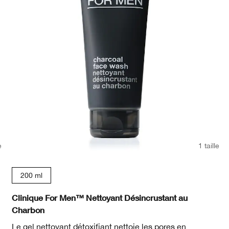
e
1 taille
200 ml
Clinique For Men™ Nettoyant Désincrustant au
Charbon
Le gel nettoyant détoxifiant nettoie les pores en