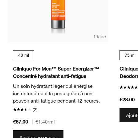
1 taille
48 ml
75 ml
Clinique For Men™ Super Energizer™
Cliniqu
Concentré hydratant anti-fatigue
Deodora
Un soin hydratant léger qui énergise
instantanément la peau grâce à son
€28.00
pouvoir anti-fatigue pendant 12 heures.
(2)
Ajout
€67.00
|
€1.40
/ml
Ajouter au panier