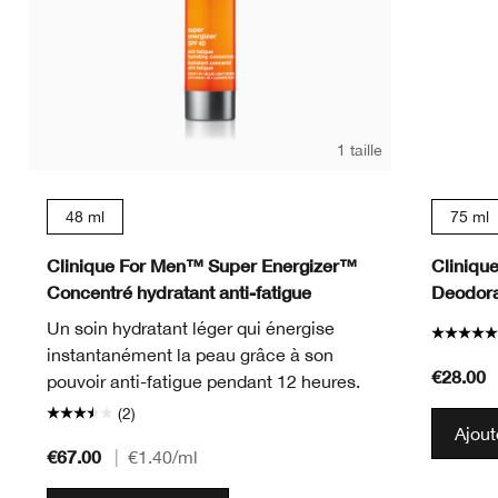
1 taille
48 ml
75 ml
Clinique For Men™ Super Energizer™
Cliniqu
Concentré hydratant anti-fatigue
Deodora
Un soin hydratant léger qui énergise
instantanément la peau grâce à son
€28.00
pouvoir anti-fatigue pendant 12 heures.
(2)
Ajout
€67.00
|
€1.40
/ml