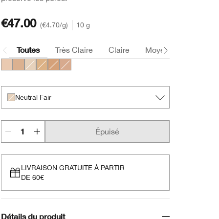
€47.00
€4.70
/g
10 g
Toutes
Très Claire
Claire
Moyen
Foncée
Fair
Neutral
Neutral Fair
Light
Medium
Deep
Neutral Fair
Épuisé
LIVRAISON GRATUITE À PARTIR
DE 60€
Détails du produit