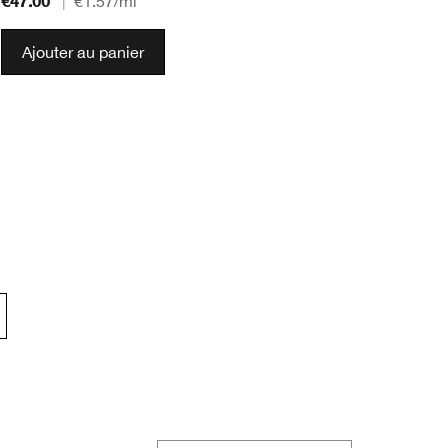
€47.00
€4
|
€1.57
/ml
Ajouter au panier