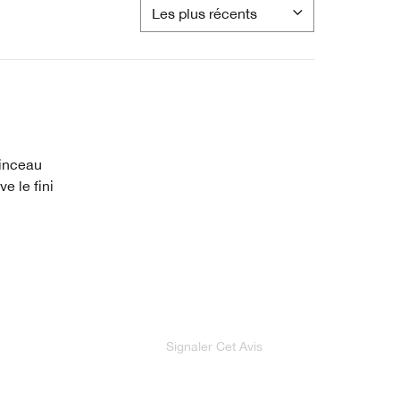
pinceau
e le fini
Signaler Cet Avis