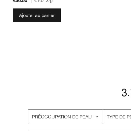
€36.50
|
€10.43
/g
Ajouter au panier
3
PRÉOCCUPATION DE PEAU
TYPE DE P
FRANÇAIS
FRANÇAIS