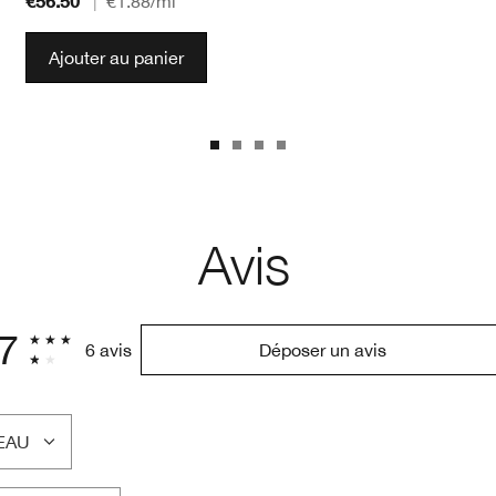
€56.50
|
€1.88
/ml
Ajouter au panier
Avis
.7
6 avis
Déposer un avis
EAU