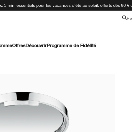
 5 mini essentiels pour les vacances d’été au soleil, offerts dès 90 € 
Re
omme
Offres
Découvrir
Programme de Fidélité