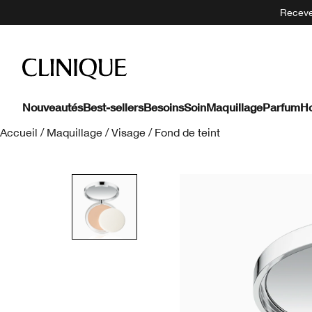
Recevez
Nouveautés
Best-sellers
Besoins
Soin
Maquillage
Parfum
H
Accueil
/
Maquillage
/
Visage
/
Fond de teint