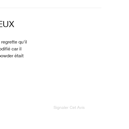
EUX
regrette qu'il
difié car il
owder était
Signaler Cet Avis