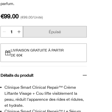
parfum.
€99.00
€99.00
/Unité
Épuisé
LIVRAISON GRATUITE À PARTIR
DE 60€
Détails du produit
Clinique Smart Clinical Repair™ Crème
Liftante Visage + Cou lifte visiblement la
peau, réduit l’apparence des rides et ridules,
et hydrate.
Clinique Smart Clinical Repair™ Le Sérum