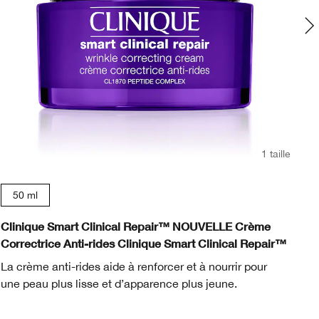
1 taille
50 ml
Clinique Smart Clinical Repair™ NOUVELLE Crème
Re
Correctrice Anti-rides Clinique Smart Clinical Repair™
Te
La crème anti-rides aide à renforcer et à nourrir pour
Ce
une peau plus lisse et d’apparence plus jeune.
ro
at