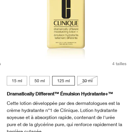
s
4 tailles
15 ml
15 ml
15 ml
50 ml
125 ml
30 ml
Dramatically Different™ Émulsion Hydratante+™
Cette lotion développée par des dermatologues est la
crème hydratante n°1 de Clinique. Lotion hydratante
soyeuse et à absorption rapide, contenant de l'urée
pure et de la glycérine pure, qui renforce rapidement la
barrière cutanée.