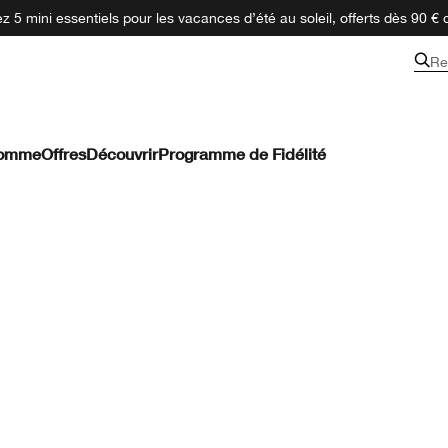
 5 mini essentiels pour les vacances d’été au soleil, offerts dès 90 € 
Re
omme
Offres
Découvrir
Programme de Fidélité