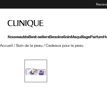
Recevez
Nouveautés
Best-sellers
Besoins
Soin
Maquillage
Parfum
H
Accueil
/
Soin de la peau
/
Cadeaux pour la peau