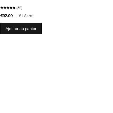
(50)
€92.00
€8
|
€1.84
/ml
Ajouter au panier