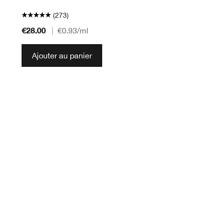
(273)
€28.00
|
€0.93
/ml
Ajouter au panier