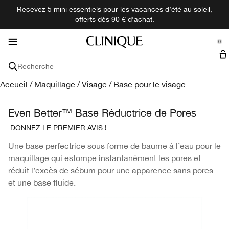
Recevez 5 mini essentiels pour les vacances d’été au soleil,
Nouveautés
Maquillage
Découvrir
Besoins
Homme
Parfum
Offres
Soin
offerts dès 90 € d’achat.
se Sidebar Navigation
Clo
Clo
Clo
Clo
Clo
Clo
Clo
Clo
Découvrir toutes les nouveautés
Besoins
Achetez Tous les Soins
Achetez Tout le Maquillage
Achetez Tous les Parfums
Achetez Tous les Produits pour Hommes
Offres
Découvrir
0
::elc_general.menu::
Peau Sèche
Miniatures + Formats voyage
Notre Philosophie
Clinique
Voir tout le soin
VISAGE​
Parfums
Tous les produits Clinique pour hommes
Services
Recherche
Anti-âge
Hydratant​
Fond de teint​
Parfum
Hydrater et protéger​
Coffrets
Programme de Fidélité
Clinical Reality​
Accueil
/
Maquillage
/
Visage
/
Base pour le visage
Taille de voyage et minis
Démaquillant​
Par Collection
Toutes les collections
Cernes
Nettoyant​
Anti-cernes​
Bain et corps
Happy™​
Exfolier ​
Acné
Points de Vente
Réserver une consultation​
Even Better™ Base Réductrice de Pores
Besoins
LÈVRES​
DONNEZ LE PREMIER AVIS !
Anti-taches
Sérum​
Peau Sèche
Poudre
Rouge à lèvres​
Hommes
Aromatics™​
Raser et nettoyer​
Peau Grasse
Type de peau
YEUX​
Une base perfectrice sous forme de baume à l’eau pour le
Acné
Soin des yeux ​
Anti-âge
Peau très sèche à peau sèche
Base de teint​
Gloss​
Mascara​
Formats de voyage
Calyx™​
Parfum​
maquillage qui estompe instantanément les pores et
PAR COLLECTION​
PAR COLLECTION​
réduit l’excès de sébum pour une apparence sans pores
et une base fluide.
Protection solaire
Exfoliant​
Cernes
Peau mixte sèche
3-Step
Blush​
Crayon à lèvres​
Eyeliner
Even Better™​
Rougeurs
Solaires et autobronzant​
Anti-taches
Peau mixte grasse
Moisture Surge™​
Bronzer et highlighter​
Sourcils et crayon
Take The Day Off™​