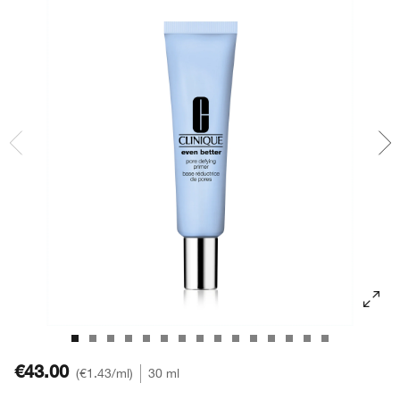
Soin des lèvres​
Acné
Acné​
Smart Clinical Repair™​
BB et CC crème​
Fards à paupières
Chubby Stick™
Démaquillant​
Protection solaire
Even Better
Masques pour le visage
Rougeurs
Take The Day Off™​
Soin des mains et corps
€43.00
€1.43
/ml
30 ml