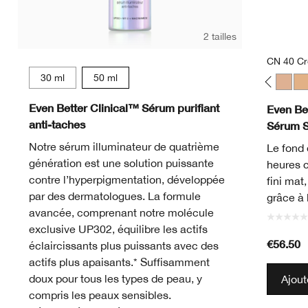
2 tailles
CN 40 C
30 ml
50 ml
WN 01 Flax
CN 02 Breeze
WN 04 Bone
CN 10 Alabaster
WN 12 Meringue
WN 16 Buff
CN 18 Cream Whip
CN 20 Fair
CN 28 Ivory
WN 30 Biscui
WN 38 St
CN 40
WN
Even Better Clinical™ Sérum purifiant
Even Bet
anti-taches
Sérum 
Notre sérum illuminateur de quatrième
Le fond 
génération est une solution puissante
heures 
contre l’hyperpigmentation, développée
fini mat
par des dermatologues. La formule
grâce à 
avancée, comprenant notre molécule
exclusive UP302, équilibre les actifs
€56.50
éclaircissants plus puissants avec des
actifs plus apaisants.* Suffisamment
doux pour tous les types de peau, y
Ajout
compris les peaux sensibles.