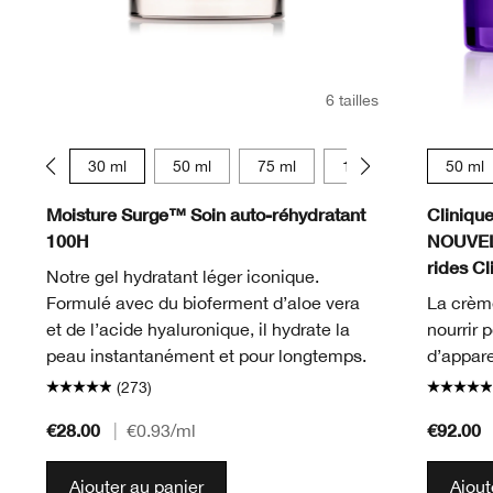
6 tailles
15 ml
30 ml
50 ml
75 ml
125 ml
15 ml
50 ml
Moisture Surge™ Soin auto-réhydratant
Cliniqu
100H
NOUVELL
rides Cl
Notre gel hydratant léger iconique.
Formulé avec du bioferment d’aloe vera
La crème
et de l’acide hyaluronique, il hydrate la
nourrir 
peau instantanément et pour longtemps.
d’appare
(273)
€28.00
€92.00
|
€0.93
/ml
Ajouter au panier
Ajout