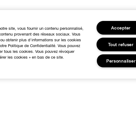
Accepter
notre site, vous fournir un contenu personnalisé,
u contenu provenant des réseaux sociaux. Vous
ou obtenir plus d'informations sur les cookies
Tout refuser
tre Politique de Confidentialité. Vous pouvez
ser tous les cookies. Vous pouvez révoquer
rer les cookies » en bas de ce site.
Personnaliser
À PROPOS
BESOIN D'AIDE?
otre Philosophie
Suivre ma commande
Changer de Pays
Commandes
Recrutement
Livraison