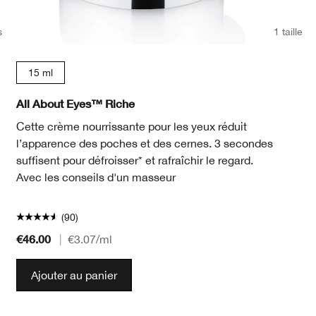
s
1 taille
15 ml
15 ml
All About Eyes™ Riche
Cette crème nourrissante pour les yeux réduit
l’apparence des poches et des cernes. 3 secondes
suffisent pour défroisser* et rafraîchir le regard.
Avec les conseils d'un masseur
(90)
€46.00
|
€3.07
/ml
Ajouter au panier