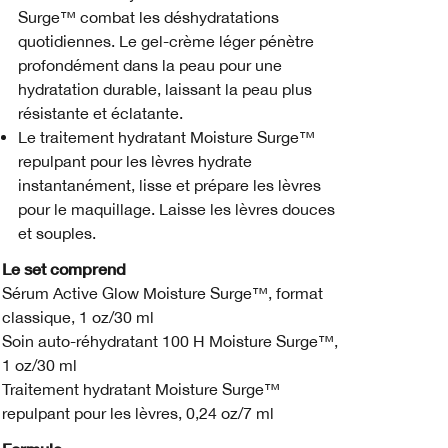
Surge™ combat les déshydratations
quotidiennes. Le gel-crème léger pénètre
profondément dans la peau pour une
hydratation durable, laissant la peau plus
résistante et éclatante.
Le traitement hydratant Moisture Surge™
repulpant pour les lèvres hydrate
instantanément, lisse et prépare les lèvres
pour le maquillage. Laisse les lèvres douces
et souples.
Le set comprend
Sérum Active Glow Moisture Surge™, format
classique, 1 oz/30 ml
Soin auto-réhydratant 100 H Moisture Surge™,
1 oz/30 ml
Traitement hydratant Moisture Surge™
repulpant pour les lèvres, 0,24 oz/7 ml