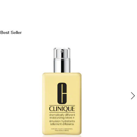
Best Seller
Bes