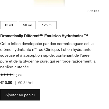
3 tailles
15 ml
50 ml
125 ml
Dramatically Different™ Émulsion Hydratante+™
Cl
Cette lotion développée par des dermatologues est la
Un
crème hydratante n°1 de Clinique. Lotion hydratante
mi
soyeuse et à absorption rapide, contenant de l'urée
de
pure et de la glycérine pure, qui renforce rapidement la
de
barrière cutanée.
(38)
€43.00
€3
|
€0.34
/ml
Ajouter au panier