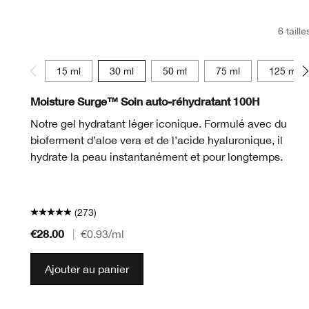
6 taille
15 ml
30 ml
50 ml
75 ml
125 ml
Moisture Surge™ Soin auto-réhydratant 100H
Notre gel hydratant léger iconique. Formulé avec du
bioferment d’aloe vera et de l’acide hyaluronique, il
hydrate la peau instantanément et pour longtemps.
(273)
€28.00
|
€0.93
/ml
Ajouter au panier