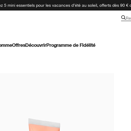
 5 mini essentiels pour les vacances d’été au soleil, offerts dès 90 € 
Re
omme
Offres
Découvrir
Programme de Fidélité