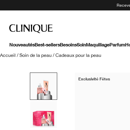
Recevez
Nouveautés
Best-sellers
Besoins
Soin
Maquillage
Parfum
H
Accueil
/
Soin de la peau
/
Cadeaux pour la peau
Exclusivité Fêtes