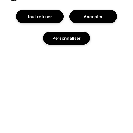
Tout refuser
Accepter
Personnaliser
EXPÉRIENCE EN LIGNE
Offres Spéciales
À PROPOS
Programme de Fidélité
Épuisé
Notre Philosophie
Points de Vente
BESOIN D'AIDE?
Changer de Pays
Consultation en ligne
Suivre ma commande
Recrutement
CONFIDENTIALITÉ ET CONDITIONS GÉNÉRALES
Commandes
Consignes de tri
Charte sur la Vie Privée
Livraison
Conditions Générales d’Utilisation
Retours