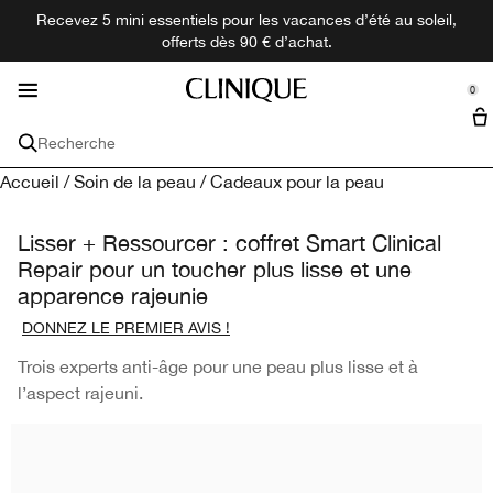
Recevez 5 mini essentiels pour les vacances d’été au soleil,
Nouveautés
Maquillage
Découvrir
Besoins
Homme
Parfum
Offres
Soin
offerts dès 90 € d’achat.
se Sidebar Navigation
Clo
Clo
Clo
Clo
Clo
Clo
Clo
Clo
Découvrir toutes les nouveautés
Besoins
Achetez Tous les Soins
Achetez Tout le Maquillage
Achetez Tous les Parfums
Achetez Tous les Produits pour Hommes
Offres
Découvrir
0
::elc_general.menu::
Peau Sèche
Miniatures + Formats voyage
Notre Philosophie
Clinique
Voir tout le soin
VISAGE​
Parfums
Tous les produits Clinique pour hommes
Services
Recherche
Anti-âge
Hydratant​
Fond de teint​
Parfum
Hydrater et protéger​
Coffrets
Programme de Fidélité
Clinical Reality​
Accueil
/
Soin de la peau
/
Cadeaux pour la peau
Taille de voyage et minis
Démaquillant​
Par Collection
Toutes les collections
Cernes
Nettoyant​
Anti-cernes​
Bain et corps
Happy™​
Exfolier ​
Acné
Points de Vente
Réserver une consultation​
Lisser + Ressourcer : coffret Smart Clinical
Besoins
LÈVRES​
Repair pour un toucher plus lisse et une
Anti-taches
Sérum​
Peau Sèche
Poudre
Rouge à lèvres​
Hommes
Aromatics™​
Raser et nettoyer​
Peau Grasse
apparence rajeunie
Type de peau
YEUX​
DONNEZ LE PREMIER AVIS !
Acné
Soin des yeux ​
Anti-âge
Peau très sèche à peau sèche
Base de teint​
Gloss​
Mascara​
Formats de voyage
Calyx™​
Parfum​
PAR COLLECTION​
PAR COLLECTION​
Trois experts anti-âge pour une peau plus lisse et à
l’aspect rajeuni.
Protection solaire
Exfoliant​
Cernes
Peau mixte sèche
3-Step
Blush​
Crayon à lèvres​
Eyeliner
Even Better™​
Rougeurs
Solaires et autobronzant​
Anti-taches
Peau mixte grasse
Moisture Surge™​
Bronzer et highlighter​
Sourcils et crayon
Take The Day Off™​