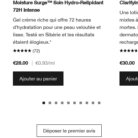
Moisture Surge™ Soin Hydro-Relipidant
Clarifyi
72H Intense
Une loti
Gel crème riche qui offre 72 heures
mixtes à
d’hydratation pour une peau veloutée et
mortes.
lisse. Testé en Sibérie et les résultats
dermato
étaient élogieux.*
recharge
(72)
€28.00
€30.00
|
€0.93
/ml
Ajouter au panier
Ajout
Déposer le premier avis