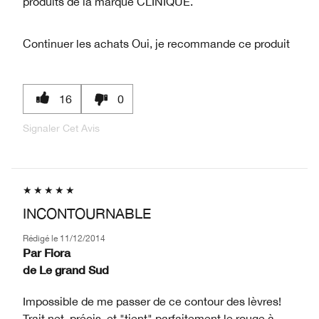
produits de la marque CLINIQUE.
Continuer les achats
Oui, je recommande ce produit
16
0
Signaler Cet Avis
INCONTOURNABLE
Rédigé le
11/12/2014
Par
Fiora
de
Le grand Sud
Impossible de me passer de ce contour des lèvres!
Trait net, précis, et "tient" parfaitement le rouge à