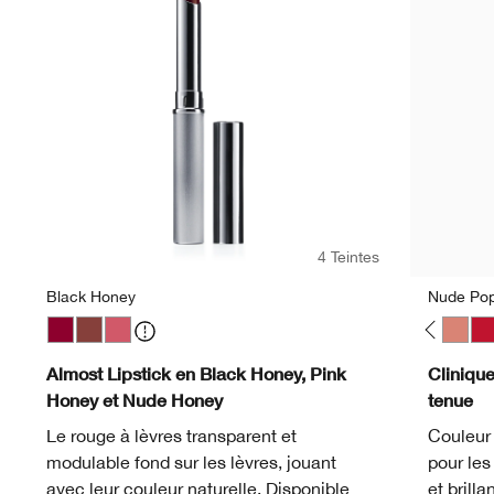
4 Teintes
Black Honey
Nude Po
 Pop
ackberry Pop
Blush Pop
Bold Pop
Black Honey
Cappuccino Pop
Nude Honey
Cherry Pop
Pink Honey
Chili Pop
Cola Pop
Confetti Pop
Cute Pop
Disco Pop
Fig Pop
Honey Pop
Latte Pop
Love Pop
Melon Pop
Mocha Po
Nude 
Pe
Almost Lipstick en Black Honey, Pink
Cliniqu
Honey et Nude Honey
tenue
Le rouge à lèvres transparent et
Couleur 
modulable fond sur les lèvres, jouant
pour les 
avec leur couleur naturelle. Disponible
et brillan