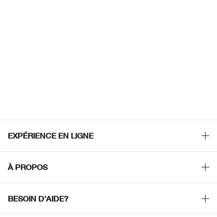
EXPÉRIENCE EN LIGNE
Offres Spéciales
À PROPOS
Programme de Fidélité
Notre Philosophie
Points de Vente
BESOIN D'AIDE?
Changer de Pays
Consultation en ligne