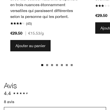
en trois nuances étonnamment
versatiles qui paraissent différentes
€29.50
selon la personne qui les portent.
(45)
Ajout
€29.50
|
€15.53
/g
Ajouter au panier
Avis
4.4
8 avis