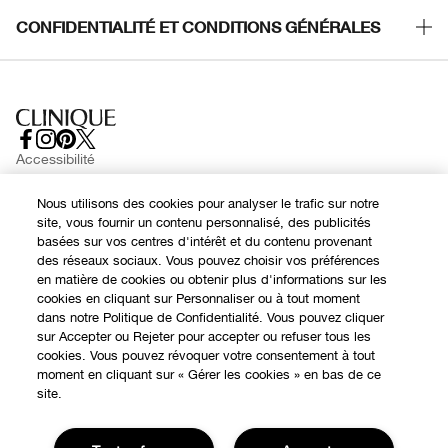
Suivre ma commande
Recrutement
CONFIDENTIALITÉ ET CONDITIONS GÉNÉRALES
Commandes
Consignes de tri
Charte sur la Vie Privée
Livraison
Conditions Générales d’Utilisation
Retours
Conditions Générales de Vente
Accessibilité
Appelez-nous +33182883343
© Clinique Laboratories, llc. Tous droits réservés
Publicité Ciblée
Nous utilisons des cookies pour analyser le trafic sur notre
FAQ
site, vous fournir un contenu personnalisé, des publicités
Gérer les Cookies
basées sur vos centres d'intérêt et du contenu provenant
Chat en direct
des réseaux sociaux. Vous pouvez choisir vos préférences
en matière de cookies ou obtenir plus d'informations sur les
Contacter le Fabricant
cookies en cliquant sur Personnaliser ou à tout moment
dans notre Politique de Confidentialité. Vous pouvez cliquer
Chat
sur Accepter ou Rejeter pour accepter ou refuser tous les
cookies. Vous pouvez révoquer votre consentement à tout
moment en cliquant sur « Gérer les cookies » en bas de ce
site.