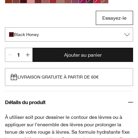
Chili
Nude Honey
Black Honey
Pink Honey
Chocolate Chip
Intense Blush
Intense Cranberry
Lipblush
Neutrally
Plummy
Crushed Berry
Intense Licorice
Intense Passion
Soft Nude
Essayez-le
Black Honey
Ajouter au panier
LIVRAISON GRATUITE À PARTIR DE 60€
Détails du produit
À utiliser soit pour dessiner le contour des lèvres ou à
appliquer sur l’ensemble des lèvres pour prolonger la
tenue de votre rouge à lèvres. Sa formule hydratante fixe