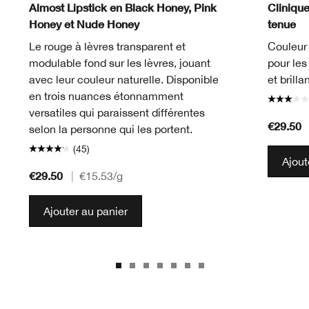
Almost Lipstick en Black Honey, Pink
Cliniqu
Honey et Nude Honey
tenue
Le rouge à lèvres transparent et
Couleur 
modulable fond sur les lèvres, jouant
pour les 
avec leur couleur naturelle. Disponible
et brillan
en trois nuances étonnamment
versatiles qui paraissent différentes
€29.50
selon la personne qui les portent.
(45)
Ajout
€29.50
|
€15.53
/g
Ajouter au panier