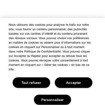
Nous utilisons des cookies pour analyser le trafic sur notre
site, vous fournir un contenu personnalisé, des publicités
basées sur vos centres d'intérêt et du contenu provenant
des réseaux sociaux. Vous pouvez choisir vos préférences
en matière de cookies ou obtenir plus d'informations sur les
cookies en cliquant sur Personnaliser ou à tout moment
dans notre Politique de Confidentialité. Vous pouvez cliquer
sur Accepter ou Rejeter pour accepter ou refuser tous les
EXPÉRIENCE EN LIGNE
cookies. Vous pouvez révoquer votre consentement à tout
moment en cliquant sur « Gérer les cookies » en bas de ce
Offres Spéciales
site.
À PROPOS
Programme de Fidélité
Tout refuser
Accepter
Notre Philosophie
Points de Vente
BESOIN D'AIDE?
Changer de Pays
Consultation en ligne
Suivre ma commande
Personnaliser
Recrutement
CONFIDENTIALITÉ ET CONDITIONS GÉNÉRALES