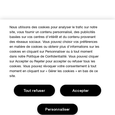
Nous utilisons des cookies pour analyser le trafic sur notre
site, vous fournir un contenu personnalisé, des publicités
basées sur vos centres d'intérêt et du contenu provenant
des réseaux sociaux. Vous pouvez choisir vos préférences
en matière de cookies ou obtenir plus d'informations sur les
cookies en cliquant sur Personnaliser ou à tout moment
dans notre Politique de Confidentialité. Vous pouvez cliquer
sur Accepter ou Rejeter pour accepter ou refuser tous les
EXPÉRIENCE EN LIGNE
cookies. Vous pouvez révoquer votre consentement à tout
moment en cliquant sur « Gérer les cookies » en bas de ce
Offres Spéciales
site.
À PROPOS
Programme de Fidélité
Tout refuser
Accepter
Notre Philosophie
Points de Vente
BESOIN D'AIDE?
Changer de Pays
Consultation en ligne
Suivre ma commande
Personnaliser
Recrutement
CONFIDENTIALITÉ ET CONDITIONS GÉNÉRALES