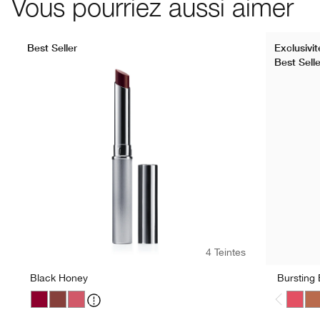
Vous pourriez aussi aimer
Best Seller
Exclusivi
Best Selle
Bare Pop
Beige Pop
Blackberry Pop
Blush Pop
Bold Po
Capp
C
4 Teintes
Black Honey
Bursting
Black Honey
Nude Honey
Pink Honey
Bursti
Lot