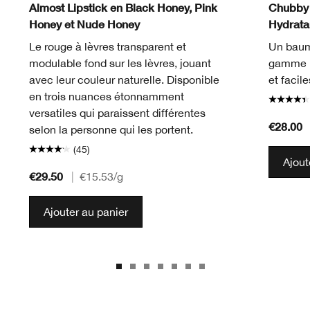
Almost Lipstick en Black Honey, Pink
Chubby 
Honey et Nude Honey
Hydratan
Le rouge à lèvres transparent et
Un baum
modulable fond sur les lèvres, jouant
gamme l
avec leur couleur naturelle. Disponible
et facile
en trois nuances étonnamment
versatiles qui paraissent différentes
€28.00
selon la personne qui les portent.
(45)
Ajout
€29.50
|
€15.53
/g
Ajouter au panier