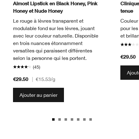
Almost Lipstick en Black Honey, Pink
Cliniqu
Honey et Nude Honey
tenue
Le rouge à lèvres transparent et
Couleur 
modulable fond sur les lèvres, jouant
pour les 
avec leur couleur naturelle. Disponible
et brillan
en trois nuances étonnamment
versatiles qui paraissent différentes
€29.50
selon la personne qui les portent.
(45)
Ajout
€29.50
|
€15.53
/g
Ajouter au panier