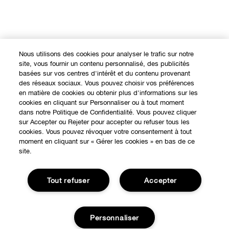
Nous utilisons des cookies pour analyser le trafic sur notre
site, vous fournir un contenu personnalisé, des publicités
basées sur vos centres d'intérêt et du contenu provenant
des réseaux sociaux. Vous pouvez choisir vos préférences
en matière de cookies ou obtenir plus d'informations sur les
cookies en cliquant sur Personnaliser ou à tout moment
dans notre Politique de Confidentialité. Vous pouvez cliquer
sur Accepter ou Rejeter pour accepter ou refuser tous les
EXPÉRIENCE EN LIGNE
cookies. Vous pouvez révoquer votre consentement à tout
moment en cliquant sur « Gérer les cookies » en bas de ce
Offres Spéciales
site.
À PROPOS
Programme de Fidélité
Tout refuser
Accepter
Notre Philosophie
Points de Vente
BESOIN D'AIDE?
Changer de Pays
Consultation en ligne
Suivre ma commande
Personnaliser
Recrutement
CONFIDENTIALITÉ ET CONDITIONS GÉNÉRALES