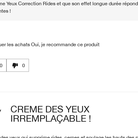
e Yeux Correction Rides et que son effet longue durée répond
ntes !
uer les achats
Oui, je recommande ce produit
0
0
CREME DES YEUX
IRREMPLAÇABLE !
es yeux qui supprime rides, cernes et soulage les hauts des 