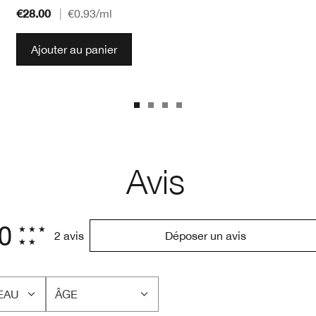
€28.00
|
€0.93
/ml
Ajouter au panier
Avis
.0
2 avis
Déposer un avis
EAU
ÂGE
FRANÇAIS