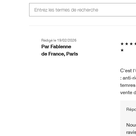
Rédigé le
19/02/2026
Par
Fabienne
de
France, Paris
C'est l
: anti-
temres 
vente 
Répo
Nous
ravi