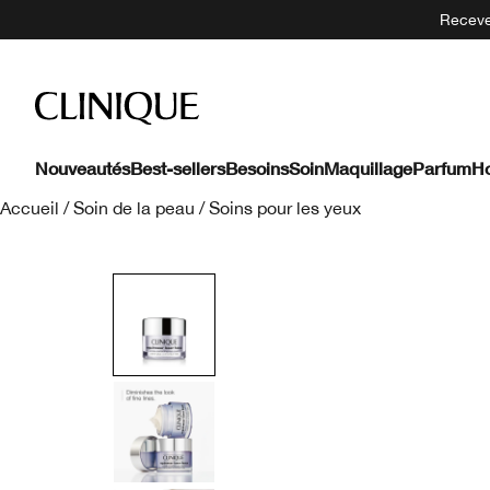
Recevez
Nouveautés
Best-sellers
Besoins
Soin
Maquillage
Parfum
H
Accueil
/
Soin de la peau
/
Soins pour les yeux