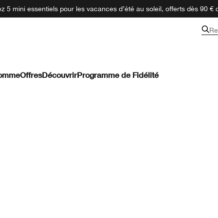
 5 mini essentiels pour les vacances d’été au soleil, offerts dès 90 € 
Re
omme
Offres
Découvrir
Programme de Fidélité