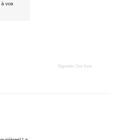
 à vos
Signaler Cet Avis
paupières! La