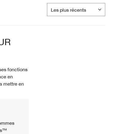
UR
ses fonctions
ence en
la mettre en
 sommes
cus™