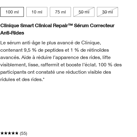
15 ml
100 ml
10 ml
75 ml
50 ml
30 ml
Clinique Smart Clinical Repair™ Sérum Correcteur
Ev
Anti-Rides
No
Le sérum anti-âge le plus avancé de Clinique,
un
contenant 9,5 % de peptides et 1 % de rétinoïdes
dé
avancés. Aide à réduire l’apparence des rides, lifte
av
visiblement, lisse, raffermit et booste l’éclat. 100 % des
éq
participants ont constaté une réduction visible des
de
ridules et des rides.*
to
Dé
po
pe
So
* 
Sp
(55)