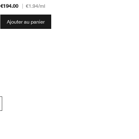
€194.00
€1
|
€1.94
/ml
Ajouter au panier