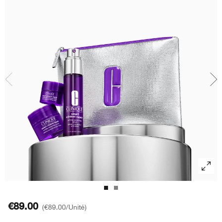
Soin des lèvres​
Acné
Acné​
Smart Clinical Repair™​
BB et CC crème​
Fards à paupières
Chubby Stick™
Démaquillant​
Protection solaire
Even Better
Masques pour le visage
Rougeurs
Take The Day Off™​
Soin des mains et corps
€89.00
€89.00
/Unité