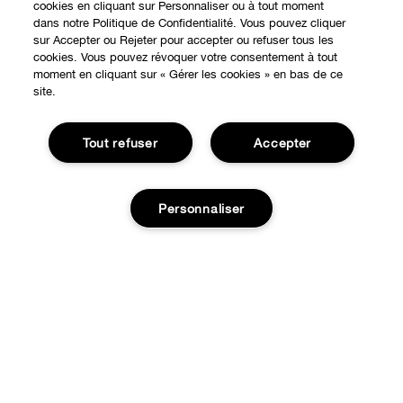
cookies en cliquant sur Personnaliser ou à tout moment
dans notre Politique de Confidentialité. Vous pouvez cliquer
sur Accepter ou Rejeter pour accepter ou refuser tous les
cookies. Vous pouvez révoquer votre consentement à tout
moment en cliquant sur « Gérer les cookies » en bas de ce
site.
Tout refuser
Accepter
Personnaliser
EXPÉRIENCE EN LIGNE
Offres Spéciales
À PROPOS
Programme de Fidélité
Ajouter au panier
Notre Philosophie
Points de Vente
BESOIN D'AIDE?
Changer de Pays
Consultation en ligne
Suivre ma commande
Recrutement
CONFIDENTIALITÉ ET CONDITIONS GÉNÉRALES