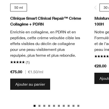
50 ml
30 
Clinique Smart Clinical Repair™ Crème
Moistur
Collagène + PDRN
100H
Enrichie en collagène, en PDRN et en
Notre ge
peptides, cette crème veloutée cible les
Formulé 
effets visibles du déclin de collagène
et de l’
pour une peau visiblement plus
peau in
repulpée, plus ferme et plus rebondie.
(1)
€28.00
€75.00
|
€1.50
/ml
Ajout
Ajouter au panier