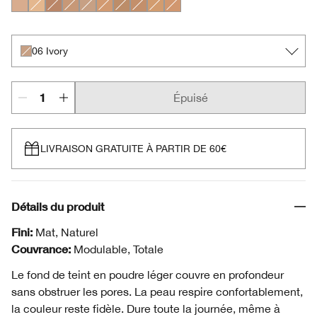
04 Cream Whip
02 Alabaster
18 Sand
07 Cream Chamois
06 Ivory
08 Golden Neutral
09 Neutral
11 Honey
14 Vanilla
15 Beige
06 Ivory
Épuisé
LIVRAISON GRATUITE À PARTIR DE 60€
Détails du produit
Fini:
Mat, Naturel
Couvrance:
Modulable, Totale
Le fond de teint en poudre léger couvre en profondeur
sans obstruer les pores. La peau respire confortablement,
la couleur reste fidèle. Dure toute la journée, même à