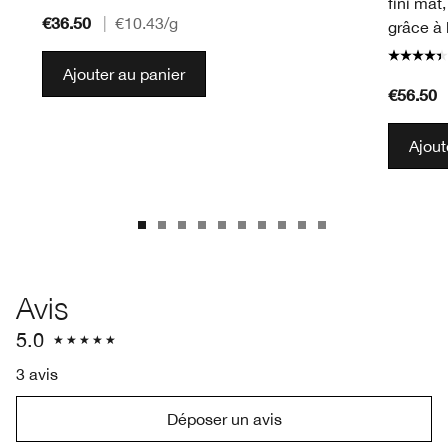
fini mat
€36.50
|
€10.43
/g
grâce à 
Ajouter au panier
€56.50
Ajout
Avis
5.0
3 avis
Déposer un avis