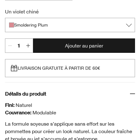
Aglow
Pink Love
Bashful Blush
Precious Posy
Sunset Glow
Iced Lotus
Smoldering Plum
Innocent Peach
Cupid
Un violet chiné
Smoldering Plum
Ajouter au panier
LIVRAISON GRATUITE À PARTIR DE 60€
Détails du produit
Fini:
Naturel
Couvrance:
Modulable
La formule soyeuse s’applique sans effort sur les
pommettes pour créer un look naturel. La couleur fraîche
et broyée au jet s’accumule et s’estompe