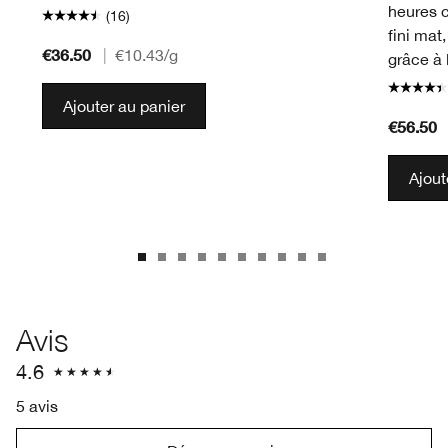
heures 
(16)
fini mat
€36.50
|
€10.43
/g
grâce à 
Ajouter au panier
€56.50
Ajout
Avis
4.6
5 avis