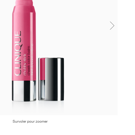
Survoler pour zoomer