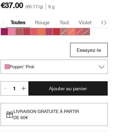
€37.00
€6.17
/g
6 g
Toutes
Rouge
Tout
Violet
Rose
Nude
Very Violet
Poppin’ Pink
Amp’d Up Apple
Roly Poly Rosy
Grandest Guava
Plenty O’ Papaya
Plumped Up Peony
Ramp’d Up Rouge
Amp'd Up Apple
Robust Rhubarb
Roly Poly Rosy
Plumped Up Peony
Essayez-le
Poppin’ Pink
Ajouter au panier
LIVRAISON GRATUITE À PARTIR
DE 60€