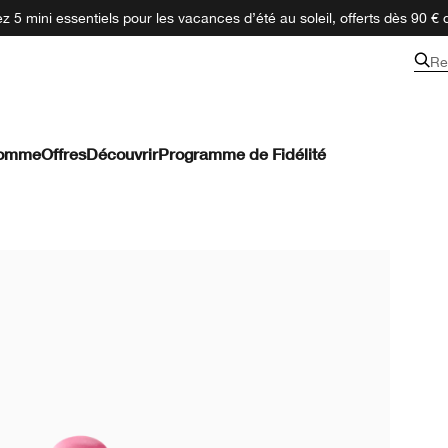
 5 mini essentiels pour les vacances d’été au soleil, offerts dès 90 € 
Re
omme
Offres
Découvrir
Programme de Fidélité