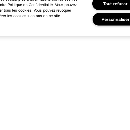
Tout refuser
tre Politique de Confidentialité. Vous pouvez
ser tous les cookies. Vous pouvez révoquer
rer les cookies » en bas de ce site.
Personnaliser
À PROPOS
BESOIN D'AIDE?
otre Philosophie
Suivre ma commande
Changer de Pays
Commandes
Recrutement
Livraison
Retours
Consignes de tri
Appelez-nous +33182883343
FAQ