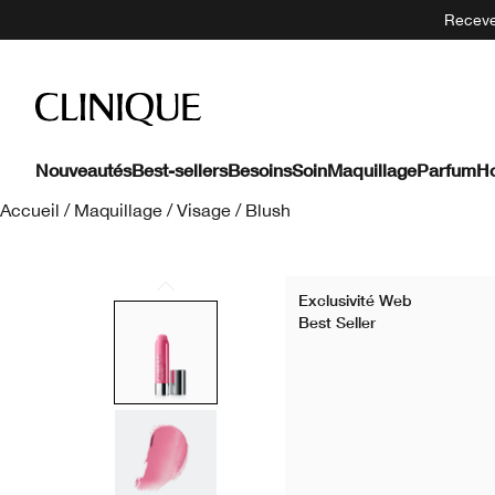
Recevez
Nouveautés
Best-sellers
Besoins
Soin
Maquillage
Parfum
H
Accueil
/
Maquillage
/
Visage
/
Blush
Exclusivité Web
Best Seller