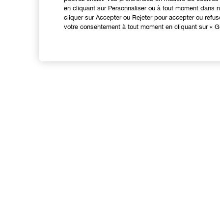
en cliquant sur Personnaliser ou à tout moment dans no
cliquer sur Accepter ou Rejeter pour accepter ou refu
votre consentement à tout moment en cliquant sur « Gé
EXPÉRIENCE EN LIGNE
Offres Spéciales
N
Programme de Fidélité
Points de Vente
Consultation en ligne