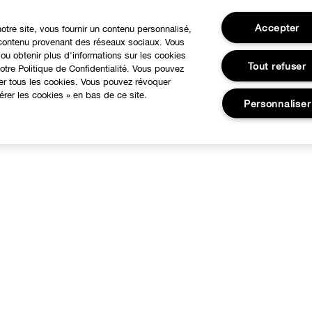
Accepter
notre site, vous fournir un contenu personnalisé,
u contenu provenant des réseaux sociaux. Vous
ou obtenir plus d'informations sur les cookies
Tout refuser
tre Politique de Confidentialité. Vous pouvez
ser tous les cookies. Vous pouvez révoquer
rer les cookies » en bas de ce site.
Personnaliser
À PROPOS
BESOIN D'AIDE?
otre Philosophie
Suivre ma commande
Changer de Pays
Commandes
Recrutement
Livraison
Retours
Consignes de tri