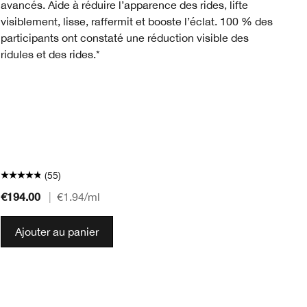
avancés. Aide à réduire l’apparence des rides, lifte
av
visiblement, lisse, raffermit et booste l’éclat. 100 % des
éq
participants ont constaté une réduction visible des
de
ridules et des rides.*
to
Dé
po
pe
So
* 
Sp
(55)
€194.00
€1
|
€1.94
/ml
Ajouter au panier