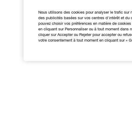
Nous utilisons des cookies pour analyser le trafic sur 
des publicités basées sur vos centres d'intérêt et d
pouvez choisir vos préférences en matière de cookies 
en cliquant sur Personnaliser ou à tout moment dans no
cliquer sur Accepter ou Rejeter pour accepter ou refu
votre consentement à tout moment en cliquant sur « Gé
EXPÉRIENCE EN LIGNE
Offres Spéciales
N
Programme de Fidélité
Points de Vente
Consultation en ligne