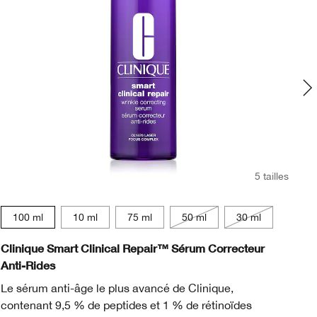
5 tailles
15 ml
100 ml
10 ml
75 ml
50 ml
30 ml
Clinique Smart Clinical Repair™ Sérum Correcteur
Ev
Anti-Rides
No
Le sérum anti-âge le plus avancé de Clinique,
un
contenant 9,5 % de peptides et 1 % de rétinoïdes
dé