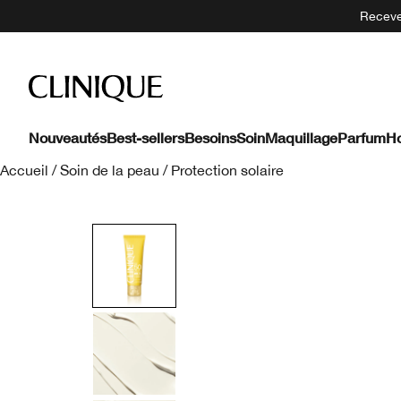
Recevez
Nouveautés
Best-sellers
Besoins
Soin
Maquillage
Parfum
H
Accueil
/
Soin de la peau
/
Protection solaire