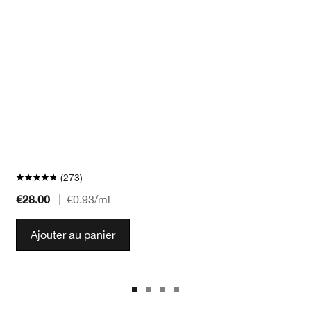
(273)
€28.00
|
€0.93
/ml
Ajouter au panier