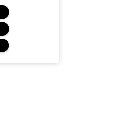
CONFIDENTIALITÉ ET
CONDITIONS GÉNÉRALES
Charte sur la Vie Privée
Conditions Générales
d’Utilisation
Conditions Générales de Vente