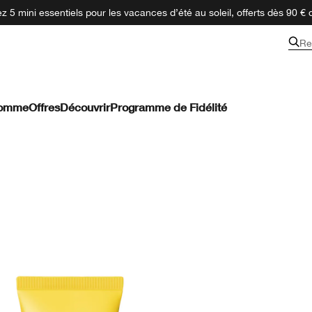
 5 mini essentiels pour les vacances d’été au soleil, offerts dès 90 € 
Re
omme
Offres
Découvrir
Programme de Fidélité