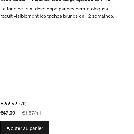
Un
Le fond de teint développé par des dermatologues
le
réduit visiblement les taches brunes en 12 semaines.
ré
et
(78)
€47.00
€4
|
€1.57
/ml
Ajouter au panier