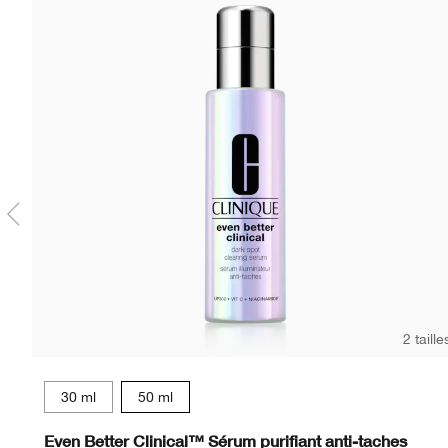
2 taille
30 ml
50 ml
WN 01 Flax
CN 02 Breeze
WN 04 Bone
CN 10 Alabaster
WN 12 Meringue
WN 16 Buff
CN 18 Cream
CN 20 Fa
CN 28
WN
Even Better Clinical™ Sérum purifiant anti-taches