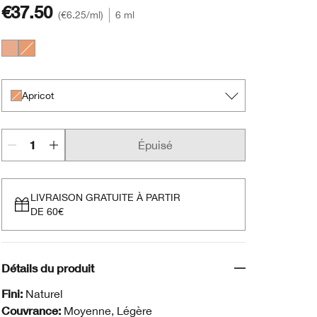
€37.50
€6.25
/ml
6 ml
Peach
Apricot
Apricot
Épuisé
LIVRAISON GRATUITE À PARTIR
DE 60€
Détails du produit
Fini:
Naturel
Couvrance:
Moyenne, Légère