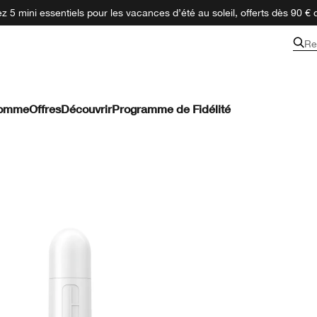
 5 mini essentiels pour les vacances d’été au soleil, offerts dès 90 € 
Re
omme
Offres
Découvrir
Programme de Fidélité