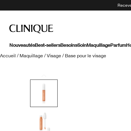
Recevez
Nouveautés
Best-sellers
Besoins
Soin
Maquillage
Parfum
H
Accueil
/
Maquillage
/
Visage
/
Base pour le visage