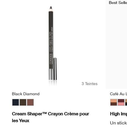
Best Selle
3 Teintes
Black Diamond
Café Au L
Black Diamond
Egyptian
Chocolate Lustre
Café Au 
Blac
C
Cream Shaper™ Crayon Crème pour
High Im
les Yeux
Un stick