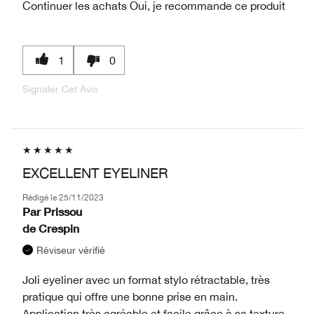
Continuer les achats
Oui, je recommande ce produit
1
0
Signaler Cet Avis
EXCELLENT EYELINER
Rédigé le
25/11/2023
Par
Prissou
de
Crespin
Réviseur vérifié
Joli eyeliner avec un format stylo rétractable, très
pratique qui offre une bonne prise en main.
Application très agréable et facile grâce à sa texture