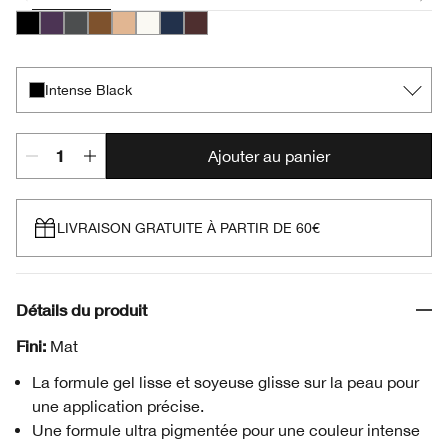
Intense Black
Sparkling Amethyst
Polished Pewter
Bronze Glow
Beaming Beige
Bright White
Deep Denim
Black Honey
Intense Black
Ajouter au panier
LIVRAISON GRATUITE À PARTIR DE 60€
Détails du produit
Fini:
Mat
La formule gel lisse et soyeuse glisse sur la peau pour
une application précise.
Une formule ultra pigmentée pour une couleur intense