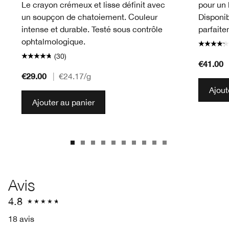
Le crayon crémeux et lisse définit avec
pour un 
un soupçon de chatoiement. Couleur
Disponib
intense et durable. Testé sous contrôle
parfaite
ophtalmologique.
(30)
€41.00
€29.00
|
€24.17
/g
Ajout
Ajouter au panier
Avis
4.8
18 avis