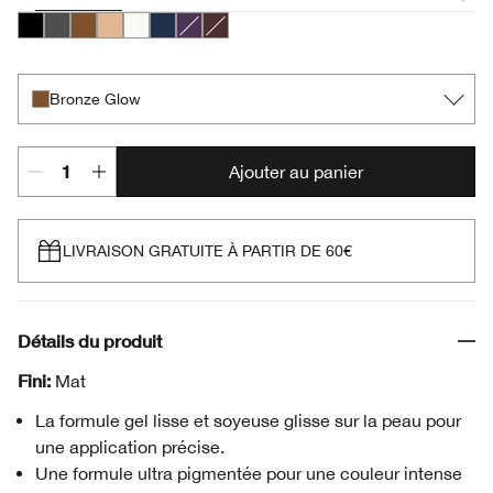
Intense Black
Polished Pewter
Bronze Glow
Beaming Beige
Bright White
Deep Denim
Sparkling Amethyst
Black Honey
Bronze Glow
Ajouter au panier
LIVRAISON GRATUITE À PARTIR DE 60€
Détails du produit
Fini:
Mat
La formule gel lisse et soyeuse glisse sur la peau pour
une application précise.
Une formule ultra pigmentée pour une couleur intense