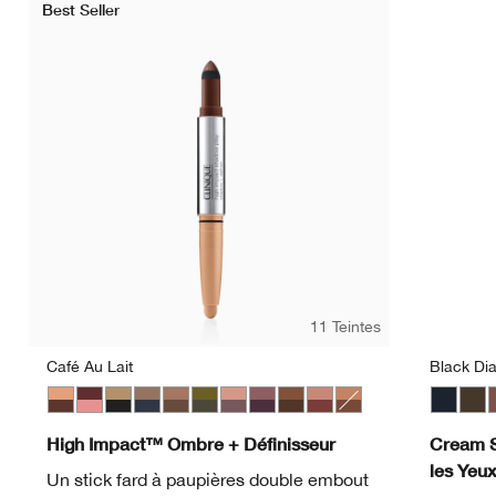
Best Seller
11 Teintes
Café Au Lait
Black Di
Café Au Lait
Black Honey + Pink Honey
Champagne + Caviar
Day + Night
Double Latte
Mixed Greens
Rosé + Truffles
Royal Couple
Rum + Cola
Strawberries + Chocola
Flame + Ember
Black D
Egyp
C
High Impact™ Ombre + Définisseur
Cream 
les Yeu
Un stick fard à paupières double embout