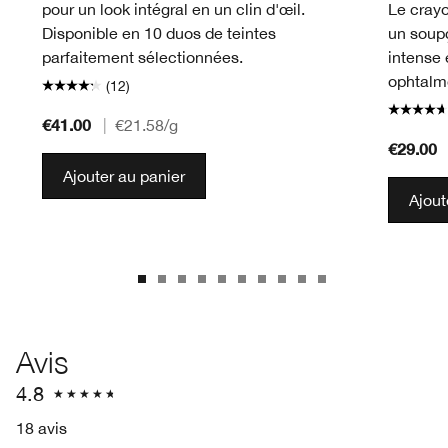
pour un look intégral en un clin d'œil.
Le crayo
Disponible en 10 duos de teintes
un soup
parfaitement sélectionnées.
intense 
ophtalm
(12)
€41.00
|
€21.58
/g
€29.00
Ajouter au panier
Ajout
Avis
4.8
18 avis