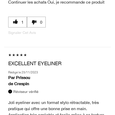
Continuer les achats
Oui, je recommande ce produit
1
0
Signaler Cet Avis
EXCELLENT EYELINER
Rédigé le
25/11/2023
Par
Prissou
de
Crespin
Réviseur vérifié
Joli eyeliner avec un format stylo rétractable, très
pratique qui offre une bonne prise en main.
Application très agréable et facile grâce à sa texture