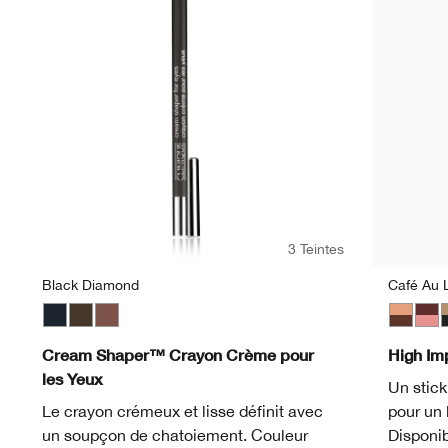
3 Teintes
Black Diamond
Café Au L
Black Diamond
Egyptian
Chocolate Lustre
Café Au 
Blac
C
Cream Shaper™ Crayon Crème pour
High Im
les Yeux
Un stick
Le crayon crémeux et lisse définit avec
pour un 
un soupçon de chatoiement. Couleur
Disponib