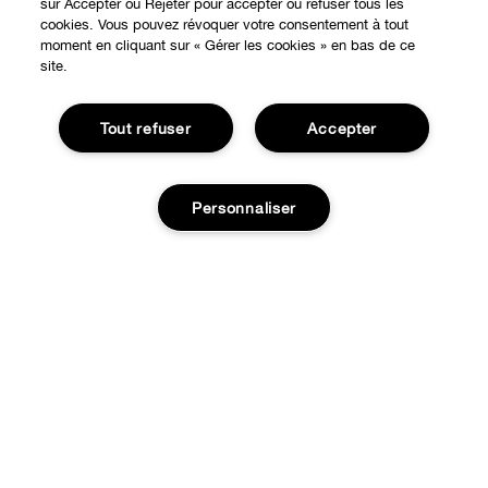
sur Accepter ou Rejeter pour accepter ou refuser tous les
cookies. Vous pouvez révoquer votre consentement à tout
moment en cliquant sur « Gérer les cookies » en bas de ce
site.
Tout refuser
Accepter
EXPÉRIENCE EN LIGNE
Personnaliser
Offres Spéciales
À PROPOS
Programme de Fidélité
Notre Philosophie
Points de Vente
Épuisé
BESOIN D'AIDE?
Changer de Pays
Consultation en ligne
Suivre ma commande
Recrutement
CONFIDENTIALITÉ ET CONDITIONS GÉNÉRALES
Commandes
Consignes de tri
Charte sur la Vie Privée
Livraison
Conditions Générales d’Utilisation