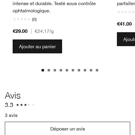
intense et durable. Testé sous contrôle
parfaite
ophtalmologique.
(0)
€41.00
€29.00
|
€24.17
/g
Ajout
Ajouter au panier
Avis
3.3
3 avis
Déposer un avis