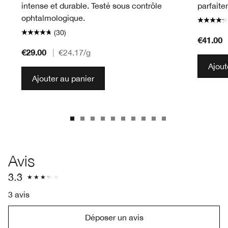
intense et durable. Testé sous contrôle
parfaite
ophtalmologique.
(30)
€41.00
€29.00
|
€24.17
/g
Ajout
Ajouter au panier
Avis
3.3
3 avis
Déposer un avis