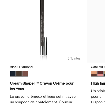
3 Teintes
Black Diamond
Café Au L
Black Diamond
Egyptian
Chocolate Lustre
Café Au 
Blac
C
Cream Shaper™ Crayon Crème pour
High Im
les Yeux
Un stick
Le crayon crémeux et lisse définit avec
pour un 
un soupçon de chatoiement. Couleur
Disponib