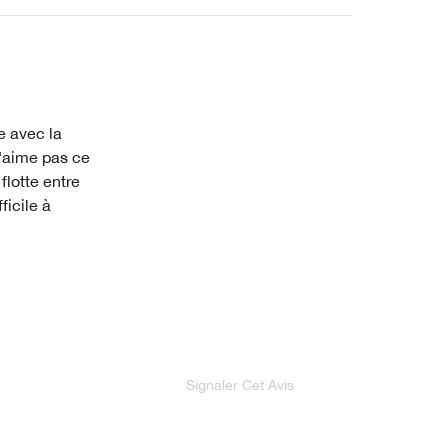
se avec la
j'aime pas ce
flotte entre
ficile à
Signaler Cet Avis