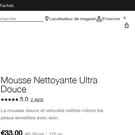
d’achat.
cherche
Localisateur de magasin
S’inscrire
0
Mousse Nettoyante Ultra
Douce
5.0
2 AVIS
La mousse douce et veloutée nettoie même les
peaux sensibles avec soin.
€33.00
€0.26
/ml
125 ml