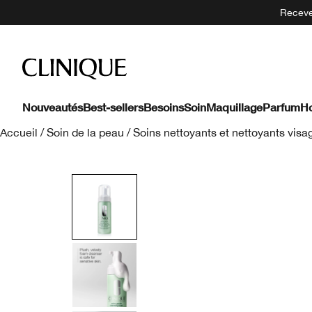
Recevez
Nouveautés
Best-sellers
Besoins
Soin
Maquillage
Parfum
H
Accueil
/
Soin de la peau
/
Soins nettoyants et nettoyants visa