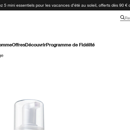
 5 mini essentiels pour les vacances d’été au soleil, offerts dès 90 € 
Re
omme
Offres
Découvrir
Programme de Fidélité
ge