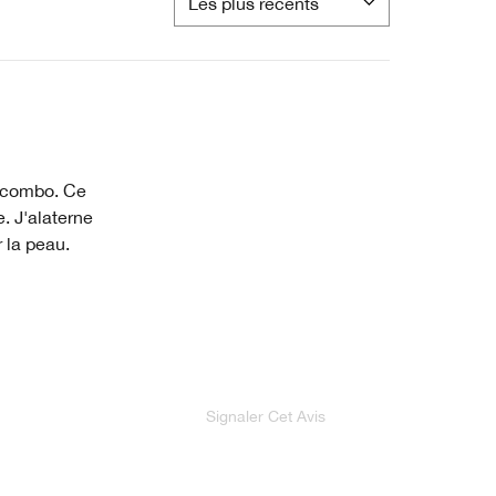
r combo. Ce
. J'alaterne
 la peau.
Signaler Cet Avis