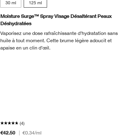
15 ml
30 ml
125 ml
Moisture Surge™ Spray Visage Désaltérant Peaux
Ev
Déshydratées
No
Vaporisez une dose rafraîchissante d’hydratation sans
un
huile à tout moment. Cette brume légère adoucit et
dé
apaise en un clin d’œil.
av
éq
de
to
Dé
po
pe
So
* 
Sp
(4)
€42.50
€1
|
€0.34
/ml