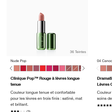
36 Teintes
Nude Pop
04 Canoo
p
Pop
ve Pop
Melon Pop
Mocha Pop
Nude Pop
Peppermint Pop
Petal Pop Satin
Plum Pop
Poppy Pop
Punch Pop
Rose Pop
Sweet Pop
Beach Pop
Blushing Pop
Clove Pop
Flame Pop
Icon Pop
Peony 
04 Ca
Pet
06 
Clinique Pop™ Rouge à lèvres longue
Dramati
tenue
Lèvres C
Couleur longue tenue et confortable
Couleur 
pour les lèvres en trois finis : satiné, mat
soins de
et brillant.
(3)