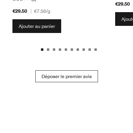
€29.50
€29.50
|
€7.56
/g
Ajout
Ajouter au panier
Déposer le premier avis