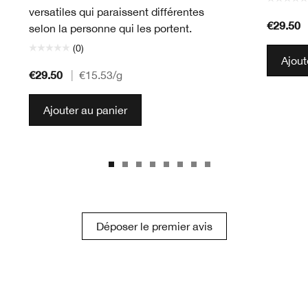
versatiles qui paraissent différentes
€29.50
selon la personne qui les portent.
(0)
Ajout
€29.50
|
€15.53
/g
Ajouter au panier
Déposer le premier avis