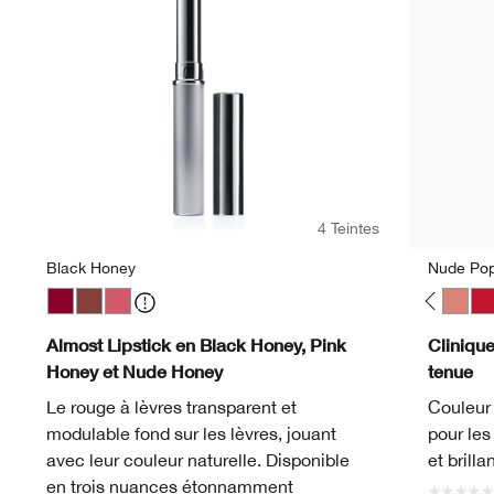
4 Teintes
Black Honey
Nude Po
 Pop
ackberry Pop
Blush Pop
Bold Pop
Black Honey
Cappuccino Pop
Nude Honey
Cherry Pop
Pink Honey
Chili Pop
Cola Pop
Confetti Pop
Cute Pop
Disco Pop
Fig Pop
Honey Pop
Latte Pop
Love Pop
Melon Pop
Mocha Po
Nude 
Pe
Almost Lipstick en Black Honey, Pink
Cliniqu
Honey et Nude Honey
tenue
Le rouge à lèvres transparent et
Couleur 
modulable fond sur les lèvres, jouant
pour les 
avec leur couleur naturelle. Disponible
et brillan
en trois nuances étonnamment