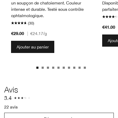
un soupçon de chatoiement. Couleur
Disponib
intense et durable. Testé sous contrôle
parfaite
ophtalmologique.
(30)
€41.00
€29.00
|
€24.17
/g
Ajout
Ajouter au panier
Avis
3.4
22 avis