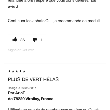
relancée alors j'espère que vous considérerez nos
avis :)
Continuer les achats
Oui, je recommande ce produit
36
1
Signaler Cet Avis
PLUS DE VERT HÉLAS
Rédigé le
30/04/2016
Par
ArleT
de
78220 Viroflay, France
Utilisatrice depuis de nombreuses années du Quick