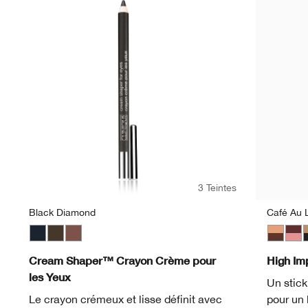
3 Teintes
Black Diamond
Café Au L
Black Diamond
Egyptian
Chocolate Lustre
Café Au 
Blac
C
Cream Shaper™ Crayon Crème pour
High Im
les Yeux
Un stick
Le crayon crémeux et lisse définit avec
pour un 