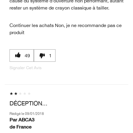
cause du système d'ouverture non performant, autant
rester un système de crayon classique à tailler.
Continuer les achats
Non, je ne recommande pas ce
produit
49
1
Signaler Cet Avis
DÉCEPTION...
Rédigé le
09/01/2018
Par
ABCA3
de
France