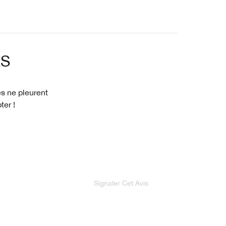
ES
es ne pleurent
ter !
Signaler Cet Avis