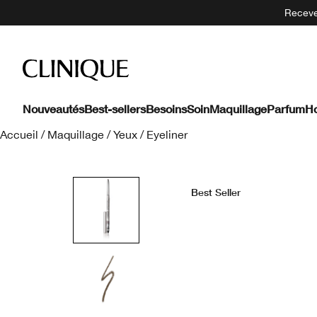
Recevez
Nouveautés
Best-sellers
Besoins
Soin
Maquillage
Parfum
H
Accueil
/
Maquillage
/
Yeux
/
Eyeliner
Best Seller