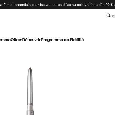
 5 mini essentiels pour les vacances d’été au soleil, offerts dès 90 € 
Re
omme
Offres
Découvrir
Programme de Fidélité