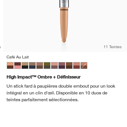
s
11 Teintes
Café Au Lait
Café Au Lait
Black Honey + Pink Honey
Champagne + Caviar
Day + Night
Double Latte
Mixed Greens
Rosé + Truffles
Royal Couple
Rum + Cola
Strawberries + Chocolate
Flame + Ember
High Impact™ Ombre + Définisseur
Un stick fard à paupières double embout pour un look
intégral en un clin d'œil. Disponible en 10 duos de
teintes parfaitement sélectionnées.