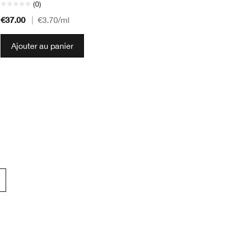
(0)
€37.00
€5
|
€3.70
/ml
Ajouter au panier