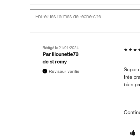
Rédigé le
21/01/2024
Par
lilounette73
de
st remy
Super c
Réviseur vérifié
très pr
bien pra
Contin