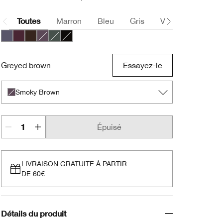
Toutes
Marron
Bleu
Gris
Violet
Noir
Blue Grey
Grape
Dark Chocolate
Smoky Brown
Moss
Really Black
Greyed brown
Essayez-le
Smoky Brown
Épuisé
LIVRAISON GRATUITE À PARTIR
DE 60€
Détails du produit