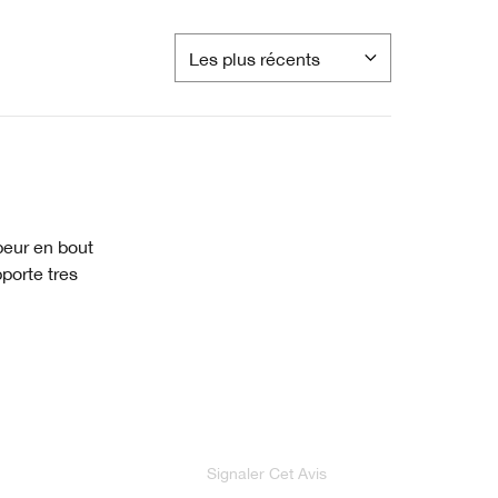
peur en bout
pporte tres
Signaler Cet Avis