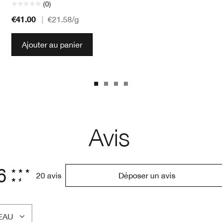
(0)
€41.00
|
€21.58
/g
Ajouter au panier
Avis
6
20 avis
Déposer un avis
EAU