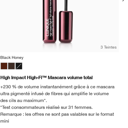
3 Teintes
Black Honey
Pi
Black Honey
Black/Brown
Black
Pi
High Impact High-Fi™ Mascara volume total
Al
+230 % de volume instantanément grâce à ce mascara
Cr
ultra pigmenté infusé de fibres qui amplifie le volume
Te
des cils au maximum*.
ép
*Test consommateurs réalisé sur 31 femmes.
Remarque : les offres ne sont pas valables sur le format
mini