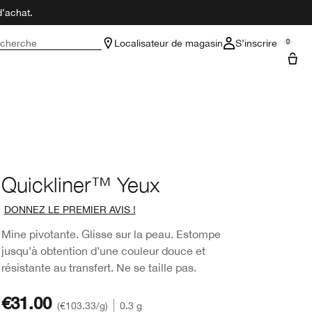
d’achat.
cherche
Localisateur de magasin
S’inscrire
0
Quickliner™ Yeux
DONNEZ LE PREMIER AVIS !
Mine pivotante. Glisse sur la peau. Estompe
jusqu’à obtention d’une couleur douce et
résistante au transfert. Ne se taille pas.
€31.00
€103.33
/g
0.3 g