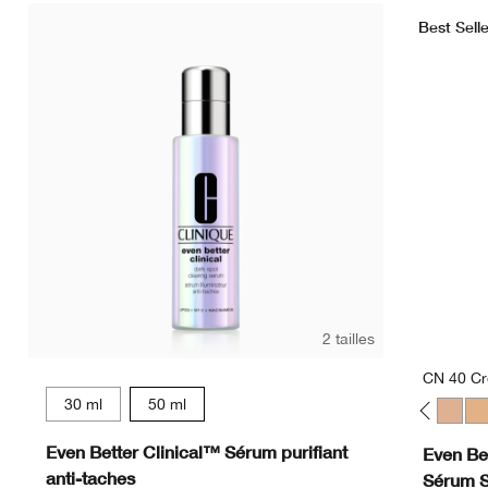
Best Selle
2 tailles
CN 40 C
30 ml
50 ml
WN 01 Flax
CN 02 Breeze
WN 04 Bone
CN 10 Alabaster
WN 12 Meringue
WN 16 Buff
CN 18 Cream Whip
CN 20 Fair
CN 28 Ivory
WN 30 Biscui
WN 38 St
CN 40
WN
Even Better Clinical™ Sérum purifiant
Even Bet
anti-taches
Sérum 