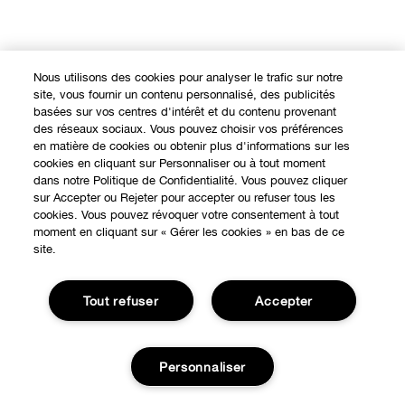
Nous utilisons des cookies pour analyser le trafic sur notre
site, vous fournir un contenu personnalisé, des publicités
basées sur vos centres d'intérêt et du contenu provenant
des réseaux sociaux. Vous pouvez choisir vos préférences
en matière de cookies ou obtenir plus d'informations sur les
cookies en cliquant sur Personnaliser ou à tout moment
dans notre Politique de Confidentialité. Vous pouvez cliquer
sur Accepter ou Rejeter pour accepter ou refuser tous les
EXPÉRIENCE EN LIGNE
cookies. Vous pouvez révoquer votre consentement à tout
moment en cliquant sur « Gérer les cookies » en bas de ce
Offres Spéciales
site.
À PROPOS
Programme de Fidélité
Tout refuser
Accepter
Notre Philosophie
Points de Vente
BESOIN D'AIDE?
Changer de Pays
Consultation en ligne
Personnaliser
Suivre ma commande
Recrutement
CONFIDENTIALITÉ ET CONDITIONS GÉNÉRALES
Commandes