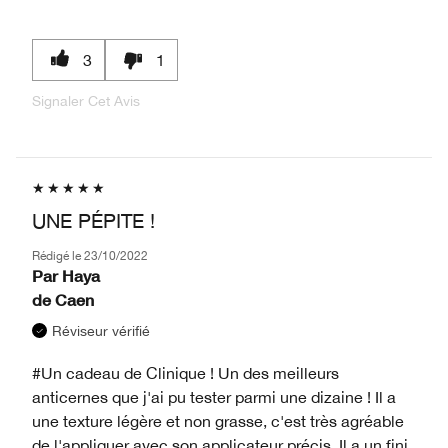
3
1
Signaler Cet Avis
UNE PÉPITE !
Rédigé le
23/10/2022
Par
Haya
de
Caen
Réviseur vérifié
#Un cadeau de Clinique ! Un des meilleurs
anticernes que j'ai pu tester parmi une dizaine ! Il a
une texture légère et non grasse, c'est très agréable
de l'appliquer avec son applicateur précis. Il a un fini