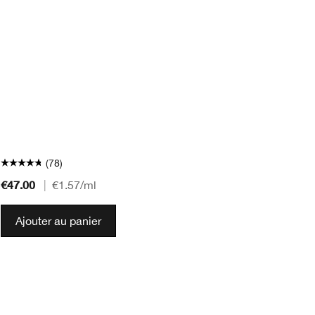
(78)
€47.00
€4
|
€1.57
/ml
Ajouter au panier