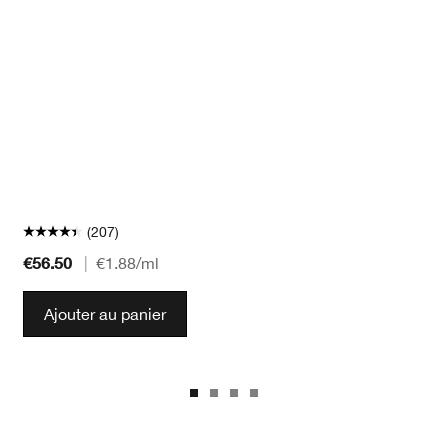
(207)
€56.50
|
€1.88
/ml
Ajouter au panier