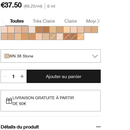
€37.50
€6.25
/ml
6 ml
Toutes
Très Claire
Claire
Moyen
Foncée
CN 02 Breeze
CN 18 Cream Whip
CN 40 Cream Chamois
CN 70 Vanilla
WN 01 Flax
WN 100 Deep Honey
WN 114 Golden
WN 48 Oat
WN 76 Toasted Wheat
CN 08 Linen
CN 10 Alabaster
CN 28 Ivory
CN 52 Neutral
CN 58 Honey
CN 62 Porcelain Beige
CN 74 Beige
WN 46 Golden Neutral
WN 94 Deep Neutral
WN 98 Cream Caramel
CN 20 Fair
WN 38 Stone
CN 90 Sand
WN 04 Bone
WN 115.5 Mocha
WN 118 Amber
WN 56 Cashew
WN 38 Stone
Ajouter au panier
LIVRAISON GRATUITE À PARTIR
DE 60€
Détails du produit