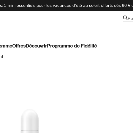
 5 mini essentiels pour les vacances d’été au soleil, offerts dès 90 € 
Re
omme
Offres
Découvrir
Programme de Fidélité
nt