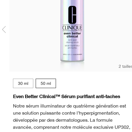
2 taille
30 ml
50 ml
WN 01 Flax
CN 02 Breeze
WN 04 Bone
CN 10 Alabaster
WN 12 Meringue
WN 16 Buff
CN 18 Cream
CN 20 Fa
CN 28
WN
Even Better Clinical™ Sérum purifiant anti-taches
Notre sérum illuminateur de quatrième génération est
une solution puissante contre l’hyperpigmentation,
développée par des dermatologues. La formule
avancée, comprenant notre molécule exclusive UP302,