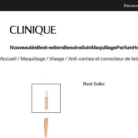
Recevez
Nouveautés
Best-sellers
Besoins
Soin
Maquillage
Parfum
H
Accueil
/
Maquillage
/
Visage
/
Anti-cernes et correcteur de tei
Best Seller