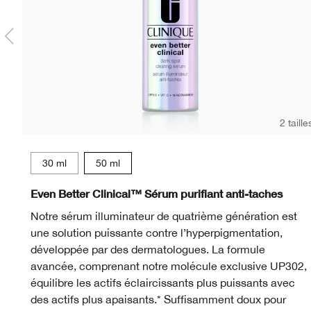
2 taille
30 ml
50 ml
WN 01 Flax
CN 02 Breeze
WN 04 Bone
CN 10 Alabaster
WN 12 Meringue
WN 16 Buff
CN 18 Cream
CN 20 Fa
CN 28
WN
Even Better Clinical™ Sérum purifiant anti-taches
Notre sérum illuminateur de quatrième génération est
une solution puissante contre l’hyperpigmentation,
développée par des dermatologues. La formule
avancée, comprenant notre molécule exclusive UP302,
équilibre les actifs éclaircissants plus puissants avec
des actifs plus apaisants.* Suffisamment doux pour