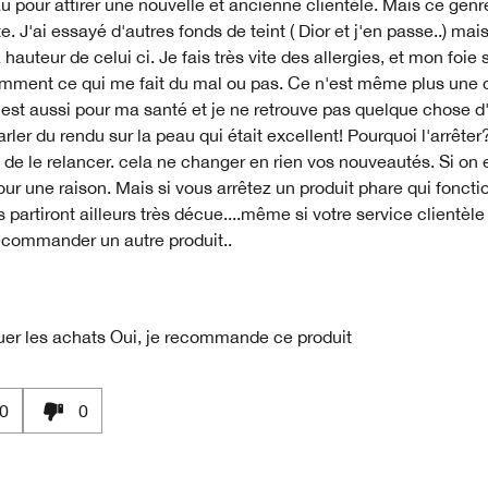
 pour attirer une nouvelle et ancienne clientèle. Mais ce genr
te. J'ai essayé d'autres fonds de teint ( Dior et j'en passe..) mai
a hauteur de celui ci. Je fais très vite des allergies, et mon foie 
emment ce qui me fait du mal ou pas. Ce n'est même plus une 
est aussi pour ma santé et je ne retrouve pas quelque chose d
rler du rendu sur la peau qui était excellent! Pourquoi l'arrêter
 de le relancer. cela ne changer en rien vos nouveautés. Si on e
our une raison. Mais si vous arrêtez un produit phare qui fonct
s partiront ailleurs très décue....même si votre service clientèle
ecommander un autre produit..
uer les achats
Oui, je recommande ce produit
0
0