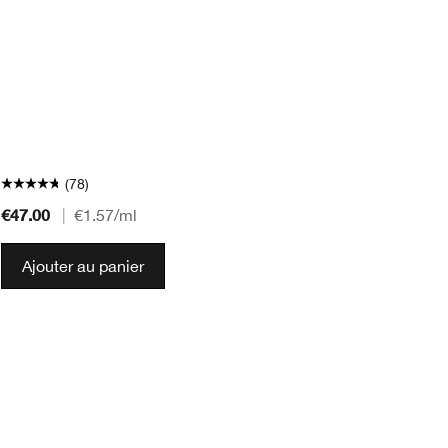
(78)
€47.00
€4
|
€1.57
/ml
Ajouter au panier