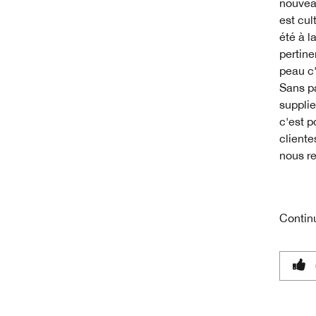
nouveau
est cul
été à l
pertin
peau c'
Sans pa
supplie
c'est p
cliente
nous r
Contin