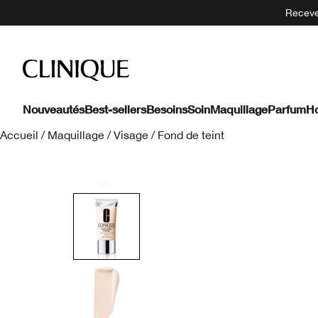
Recevez
Nouveautés
Best-sellers
Besoins
Soin
Maquillage
Parfum
H
Accueil
/
Maquillage
/
Visage
/
Fond de teint