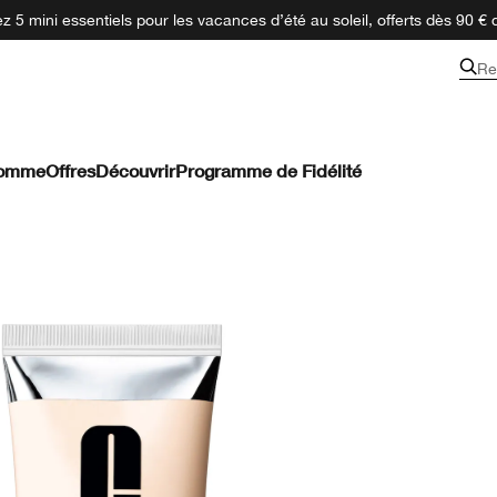
 5 mini essentiels pour les vacances d’été au soleil, offerts dès 90 € 
Re
omme
Offres
Découvrir
Programme de Fidélité