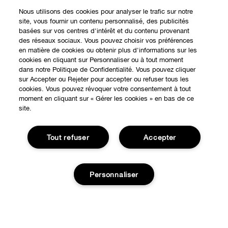
Nous utilisons des cookies pour analyser le trafic sur notre
site, vous fournir un contenu personnalisé, des publicités
basées sur vos centres d'intérêt et du contenu provenant
des réseaux sociaux. Vous pouvez choisir vos préférences
en matière de cookies ou obtenir plus d'informations sur les
cookies en cliquant sur Personnaliser ou à tout moment
dans notre Politique de Confidentialité. Vous pouvez cliquer
sur Accepter ou Rejeter pour accepter ou refuser tous les
cookies. Vous pouvez révoquer votre consentement à tout
EXPÉRIENCE EN LIGNE
moment en cliquant sur « Gérer les cookies » en bas de ce
site.
Offres Spéciales
À PROPOS
Programme de Fidélité
Tout refuser
Accepter
Notre Philosophie
Points de Vente
BESOIN D'AIDE?
Changer de Pays
Personnaliser
Consultation en ligne
Suivre ma commande
Recrutement
CONFIDENTIALITÉ ET CONDITIONS GÉNÉRALES
Commandes
Consignes de tri
Charte sur la Vie Privée
Livraison
Épuisé