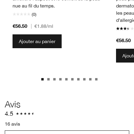
nue au fil du temps.
dermato
les peau
(0)
d’allerg
€56.50
|
€1.88
/ml
€56.50
Ajouter au panier
Ajout
Avis
4.5
16 avis