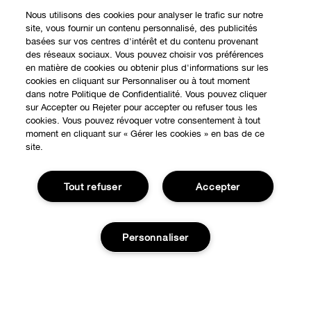
Nous utilisons des cookies pour analyser le trafic sur notre
site, vous fournir un contenu personnalisé, des publicités
basées sur vos centres d'intérêt et du contenu provenant
des réseaux sociaux. Vous pouvez choisir vos préférences
en matière de cookies ou obtenir plus d'informations sur les
cookies en cliquant sur Personnaliser ou à tout moment
dans notre Politique de Confidentialité. Vous pouvez cliquer
sur Accepter ou Rejeter pour accepter ou refuser tous les
cookies. Vous pouvez révoquer votre consentement à tout
moment en cliquant sur « Gérer les cookies » en bas de ce
site.
EXPÉRIENCE EN LIGNE
Offres Spéciales
Tout refuser
Accepter
À PROPOS
Programme de Fidélité
Notre Philosophie
Personnaliser
Points de Vente
BESOIN D'AIDE?
Changer de Pays
Consultation en ligne
Suivre ma commande
Recrutement
CONFIDENTIALITÉ ET CONDITIONS GÉNÉRALES
Commandes
Épuisé