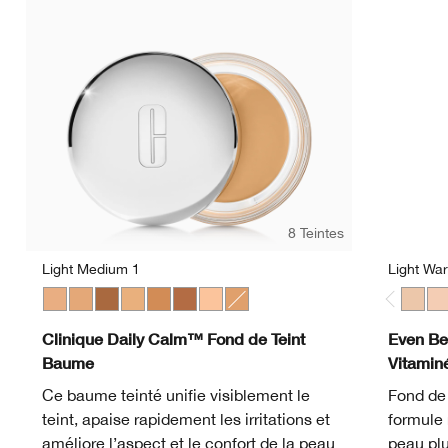
8 Teintes
Light Medium 1
Light Wa
Light Medium 1
Light Medium 3
Deep 2
Light Medium 2
Medium Deep
Deep 1
Light
Medium
Light 
Lig
Clinique Daily Calm™ Fond de Teint
Even Be
Baume
Vitamin
Ce baume teinté unifie visiblement le
Fond de 
teint, apaise rapidement les irritations et
formule 
améliore l’aspect et le confort de la peau
peau plu