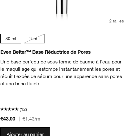
2 tailles
CN
30 ml
15 ml
n
n
ienna
 Truffle
78 Nutty
CN 
C
Even Better™ Base Réductrice de Pores
Su
Une base perfectrice sous forme de baume à l’eau pour
Le
le maquillage qui estompe instantanément les pores et
pe
réduit l’excès de sébum pour une apparence sans pores
d'
et une base fluide.
Li
in
de
(12)
€43.00
€4
|
€1.43
/ml
Ajouter au panier