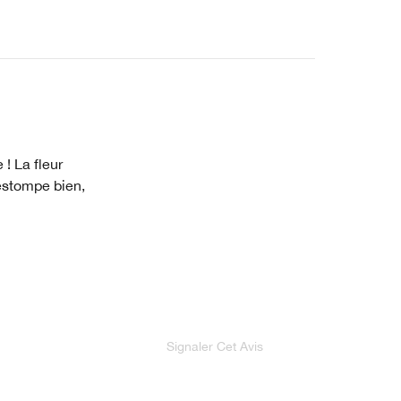
! La fleur
'estompe bien,
Signaler Cet Avis