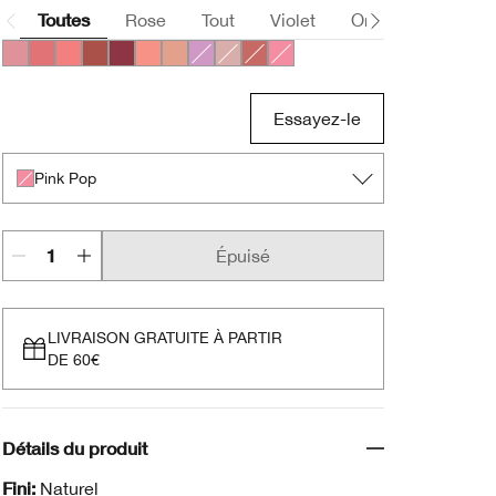
Toutes
Rose
Tout
Violet
Orange
Nude
Heather Pop
Ginger Pop
Peach Pop
Black Honey Pop
Cola Pop
Melon Pop
Nude Pop
Pansy Pop
Ballerina Pop
Fig Pop
Pink Pop
Essayez-le
Pink Pop
Épuisé
LIVRAISON GRATUITE À PARTIR
DE 60€
Détails du produit
Fini:
Naturel