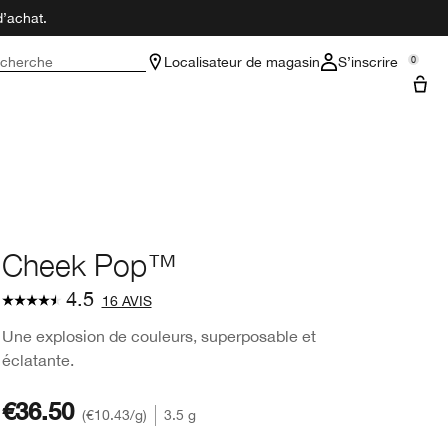
d’achat.
cherche
Localisateur de magasin
S’inscrire
0
Cheek Pop™
4.5
16 AVIS
Une explosion de couleurs, superposable et
éclatante.
€36.50
€10.43
/g
3.5 g