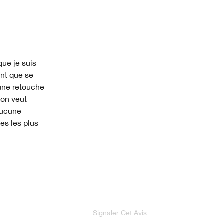
que je suis
ent que se
 une retouche
 on veut
aucune
tes les plus
Signaler Cet Avis