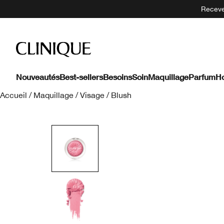
Recevez
Nouveautés
Best-sellers
Besoins
Soin
Maquillage
Parfum
H
Accueil
/
Maquillage
/
Visage
/
Blush