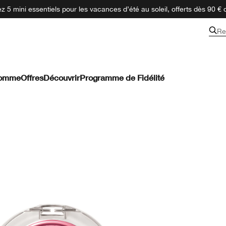
 5 mini essentiels pour les vacances d’été au soleil, offerts dès 90 € 
Re
omme
Offres
Découvrir
Programme de Fidélité