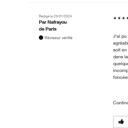
Rédigé le
25/01/2024
Par
Nafrayou
de
Paris
J'ai pu
Réviseur vérifié
agréabl
soit en
dans la
quelqu
incompa
foncée
Contin