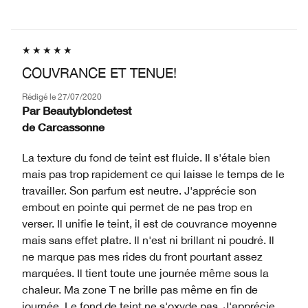
COUVRANCE ET TENUE!
Rédigé le
27/07/2020
Par
Beautyblondetest
de
Carcassonne
La texture du fond de teint est fluide. Il s'étale bien
mais pas trop rapidement ce qui laisse le temps de le
travailler. Son parfum est neutre. J'apprécie son
embout en pointe qui permet de ne pas trop en
verser. Il unifie le teint, il est de couvrance moyenne
mais sans effet platre. Il n'est ni brillant ni poudré. Il
ne marque pas mes rides du front pourtant assez
marquées. Il tient toute une journée même sous la
chaleur. Ma zone T ne brille pas même en fin de
journée. Le fond de teint ne s'oxyde pas. J'apprécie