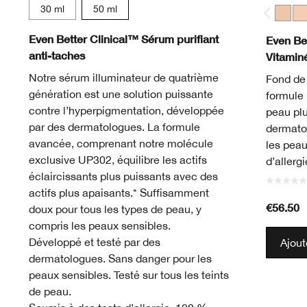
30 ml
50 ml
Light 
Lig
Even Better Clinical™ Sérum purifiant
Even Be
anti-taches
Vitamin
Notre sérum illuminateur de quatrième
Fond de 
génération est une solution puissante
formule 
contre l’hyperpigmentation, développée
peau plu
par des dermatologues. La formule
dermato
avancée, comprenant notre molécule
les peau
exclusive UP302, équilibre les actifs
d’allerg
éclaircissants plus puissants avec des
actifs plus apaisants.* Suffisamment
€56.50
doux pour tous les types de peau, y
compris les peaux sensibles.
Développé et testé par des
Ajout
dermatologues. Sans danger pour les
peaux sensibles. Testé sur tous les teints
de peau.