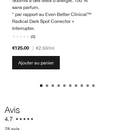
Soumis à des tests d’allergie. 100 %
sans parfum.
* par rapport au Even Better Clinical™
Radical Dark Spot Corrector +
Interrupter.
(0)
€125.00
|
€2.50
/ml
Ajouter au panier
Avis
4.7
78 avis