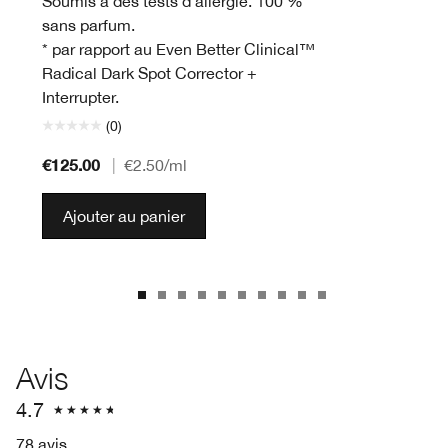
Soumis à des tests d’allergie. 100 %
sans parfum.
* par rapport au Even Better Clinical™
Radical Dark Spot Corrector +
Interrupter.
(0)
€125.00
|
€2.50
/ml
Ajouter au panier
Avis
4.7
78 avis