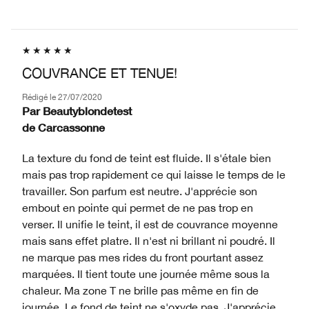
COUVRANCE ET TENUE!
Rédigé le
27/07/2020
Par
Beautyblondetest
de
Carcassonne
La texture du fond de teint est fluide. Il s'étale bien
mais pas trop rapidement ce qui laisse le temps de le
travailler. Son parfum est neutre. J'apprécie son
embout en pointe qui permet de ne pas trop en
verser. Il unifie le teint, il est de couvrance moyenne
mais sans effet platre. Il n'est ni brillant ni poudré. Il
ne marque pas mes rides du front pourtant assez
marquées. Il tient toute une journée même sous la
chaleur. Ma zone T ne brille pas même en fin de
journée. Le fond de teint ne s'oxyde pas. J'apprécie