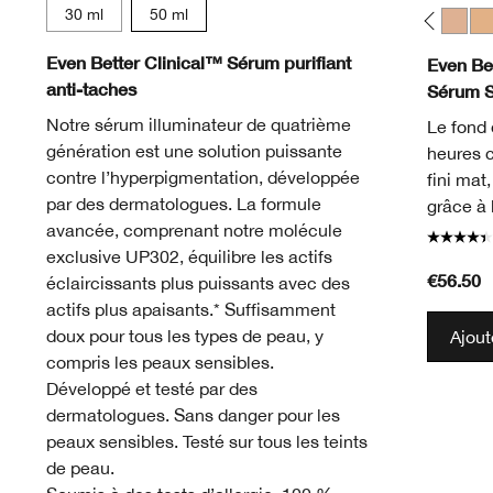
30 ml
50 ml
WN 01 Flax
CN 02 Breeze
WN 04 Bone
CN 10 Alabaster
WN 12 Meringue
WN 16 Buff
CN 18 Cream Whip
CN 20 Fair
CN 28 Ivory
WN 30 Biscui
WN 38 St
CN 40
WN
Even Better Clinical™ Sérum purifiant
Even Bet
anti-taches
Sérum 
Notre sérum illuminateur de quatrième
Le fond 
génération est une solution puissante
heures 
contre l’hyperpigmentation, développée
fini mat
par des dermatologues. La formule
grâce à 
avancée, comprenant notre molécule
exclusive UP302, équilibre les actifs
€56.50
éclaircissants plus puissants avec des
actifs plus apaisants.* Suffisamment
doux pour tous les types de peau, y
Ajout
compris les peaux sensibles.
Développé et testé par des
dermatologues. Sans danger pour les
peaux sensibles. Testé sur tous les teints
de peau.