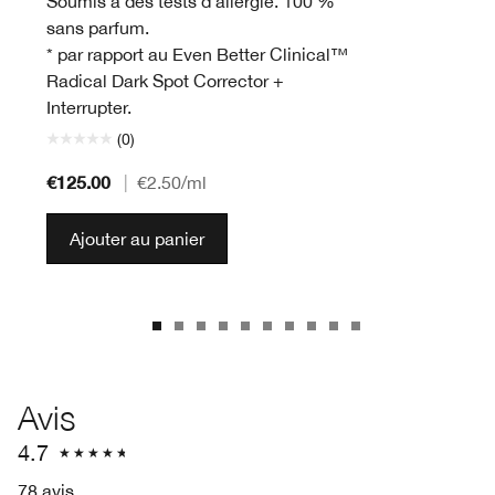
Soumis à des tests d’allergie. 100 %
sans parfum.
* par rapport au Even Better Clinical™
Radical Dark Spot Corrector +
Interrupter.
(0)
€125.00
|
€2.50
/ml
Ajouter au panier
Avis
4.7
78 avis