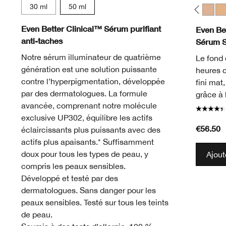
30 ml
50 ml
WN 01 Flax
CN 02 Breeze
WN 04 Bone
CN 10 Alabaster
WN 12 Meringue
WN 16 Buff
CN 18 Cream Whip
CN 20 Fair
CN 28 Ivory
WN 30 Biscui
WN 38 St
CN 40
WN
Even Better Clinical™ Sérum purifiant
Even Bet
anti-taches
Sérum 
Notre sérum illuminateur de quatrième
Le fond 
génération est une solution puissante
heures 
contre l’hyperpigmentation, développée
fini mat
par des dermatologues. La formule
grâce à 
avancée, comprenant notre molécule
exclusive UP302, équilibre les actifs
€56.50
éclaircissants plus puissants avec des
actifs plus apaisants.* Suffisamment
doux pour tous les types de peau, y
Ajout
compris les peaux sensibles.
Développé et testé par des
dermatologues. Sans danger pour les
peaux sensibles. Testé sur tous les teints
de peau.