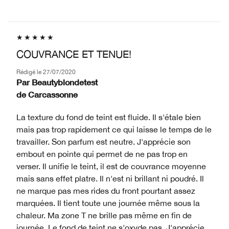
COUVRANCE ET TENUE!
Rédigé le
27/07/2020
Par
Beautyblondetest
de
Carcassonne
La texture du fond de teint est fluide. Il s'étale bien
mais pas trop rapidement ce qui laisse le temps de le
travailler. Son parfum est neutre. J'apprécie son
embout en pointe qui permet de ne pas trop en
verser. Il unifie le teint, il est de couvrance moyenne
mais sans effet platre. Il n'est ni brillant ni poudré. Il
ne marque pas mes rides du front pourtant assez
marquées. Il tient toute une journée même sous la
chaleur. Ma zone T ne brille pas même en fin de
journée. Le fond de teint ne s'oxyde pas. J'apprécie