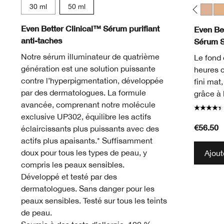
30 ml
50 ml
WN 01 Flax
CN 02 Breeze
WN 04 Bone
CN 10 Alabaster
WN 12 Meringue
WN 16 Buff
CN 18 Cream Whip
CN 20 Fair
CN 28 Ivory
WN 30 Biscui
WN 38 St
CN 40
WN
Even Better Clinical™ Sérum purifiant
Even Bet
anti-taches
Sérum 
Notre sérum illuminateur de quatrième
Le fond 
génération est une solution puissante
heures 
contre l’hyperpigmentation, développée
fini mat
par des dermatologues. La formule
grâce à 
avancée, comprenant notre molécule
exclusive UP302, équilibre les actifs
€56.50
éclaircissants plus puissants avec des
actifs plus apaisants.* Suffisamment
doux pour tous les types de peau, y
Ajout
compris les peaux sensibles.
Développé et testé par des
dermatologues. Sans danger pour les
peaux sensibles. Testé sur tous les teints
de peau.