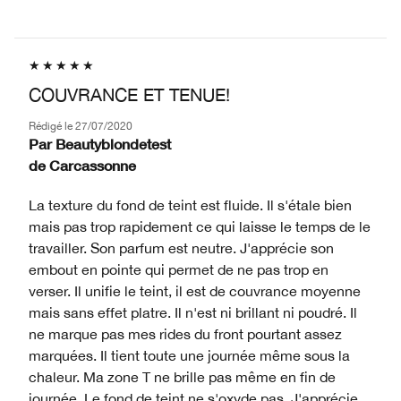
COUVRANCE ET TENUE!
Rédigé le
27/07/2020
Par
Beautyblondetest
de
Carcassonne
La texture du fond de teint est fluide. Il s'étale bien
mais pas trop rapidement ce qui laisse le temps de le
travailler. Son parfum est neutre. J'apprécie son
embout en pointe qui permet de ne pas trop en
verser. Il unifie le teint, il est de couvrance moyenne
mais sans effet platre. Il n'est ni brillant ni poudré. Il
ne marque pas mes rides du front pourtant assez
marquées. Il tient toute une journée même sous la
chaleur. Ma zone T ne brille pas même en fin de
journée. Le fond de teint ne s'oxyde pas. J'apprécie