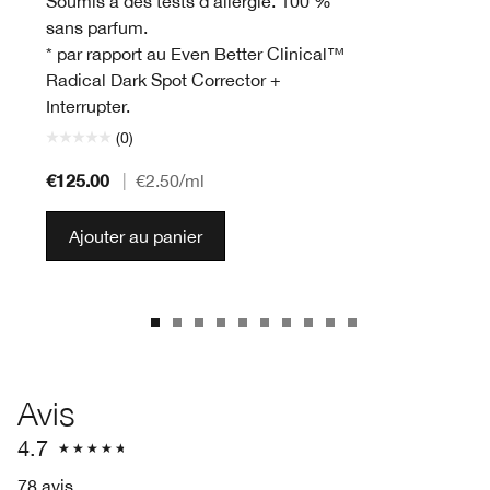
Soumis à des tests d’allergie. 100 %
sans parfum.
* par rapport au Even Better Clinical™
Radical Dark Spot Corrector +
Interrupter.
(0)
€125.00
|
€2.50
/ml
Ajouter au panier
Avis
4.7
78 avis