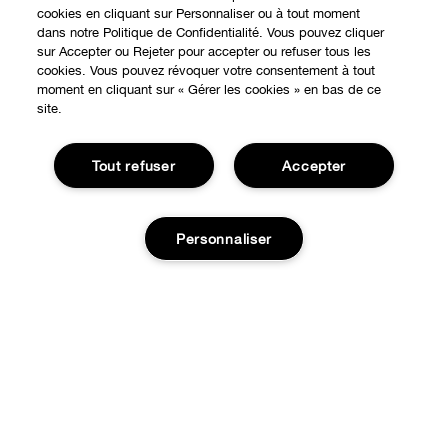
cookies en cliquant sur Personnaliser ou à tout moment
dans notre Politique de Confidentialité. Vous pouvez cliquer
sur Accepter ou Rejeter pour accepter ou refuser tous les
cookies. Vous pouvez révoquer votre consentement à tout
EXPÉRIENCE EN LIGNE
moment en cliquant sur « Gérer les cookies » en bas de ce
site.
Offres Spéciales
À PROPOS
Tout refuser
Accepter
Programme de Fidélité
Notre Philosophie
Points de Vente
BESOIN D'AIDE?
Changer de Pays
Personnaliser
Consultation en ligne
Suivre ma commande
Recrutement
CONFIDENTIALITÉ ET CONDITIONS GÉNÉRALES
Commandes
Consignes de tri
Charte sur la Vie Privée
Ajouter au panier
Livraison
Conditions Générales d’Utilisation
Retours
Conditions Générales de Vente
Accessibilité
Appelez-nous +33182883343
© Clinique Laboratories, llc. Tous droits réservés
Publicité Ciblée