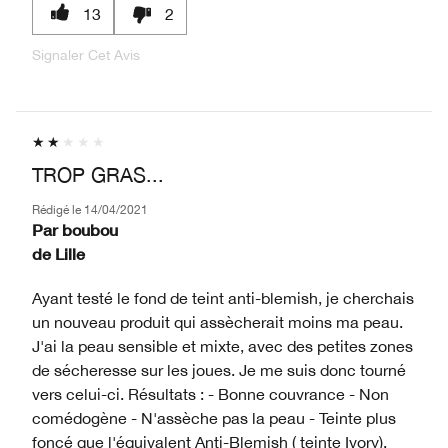
13
2
Signaler Cet Avis
TROP GRAS...
Rédigé le
14/04/2021
Par
boubou
de
Lille
Ayant testé le fond de teint anti-blemish, je cherchais
un nouveau produit qui assècherait moins ma peau.
J'ai la peau sensible et mixte, avec des petites zones
de sécheresse sur les joues. Je me suis donc tourné
vers celui-ci. Résultats : - Bonne couvrance - Non
comédogène - N'assèche pas la peau - Teinte plus
foncé que l'équivalent Anti-Blemish ( teinte Ivory).