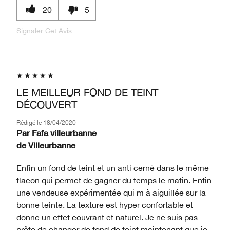
20
5
Signaler Cet Avis
LE MEILLEUR FOND DE TEINT
DÉCOUVERT
Rédigé le
18/04/2020
Par
Fafa villeurbanne
de
Villeurbanne
Enfin un fond de teint et un anti cerné dans le même
flacon qui permet de gagner du temps le matin. Enfin
une vendeuse expérimentée qui m à aiguillée sur la
bonne teinte. La texture est hyper confortable et
donne un effet couvrant et naturel. Je ne suis pas
prête de changer de fond de teint maintenant que je