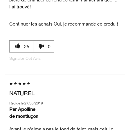
l'ai trouvé!
Continuer les achats
Oui, je recommande ce produit
25
0
Signaler Cet Avis
NATUREL
Rédigé le
27/06/2019
Par
Apolline
de
montluçon
Avant je n'aimais pas le fond de teint, mais celui ci