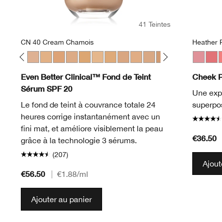
41 Teintes
CN 40 Cream Chamois
Heather 
eam Whip
Fair
28 Ivory
WN 30 Biscuit
WN 38 Stone
CN 40 Cream Chamois
WN 46 Golden Neutral
WN 48 Oat
CN 52 Neutral
WN 54 Honey Wheat
WN 56 Cashew
CN 58 Honey
CN 62 Porcelain Beige
WN 64 Butterscotch
CN 70 Vanilla
CN 74 Beige
WN 76 Toaste
CN 78 Nutt
Heather
WN 80 
Ging
CN 
P
Even Better Clinical™ Fond de Teint
Cheek 
Sérum SPF 20
Une expl
Le fond de teint à couvrance totale 24
superpos
heures corrige instantanément avec un
fini mat, et améliore visiblement la peau
€36.50
grâce à la technologie 3 sérums.
(207)
Ajout
€56.50
|
€1.88
/ml
Ajouter au panier