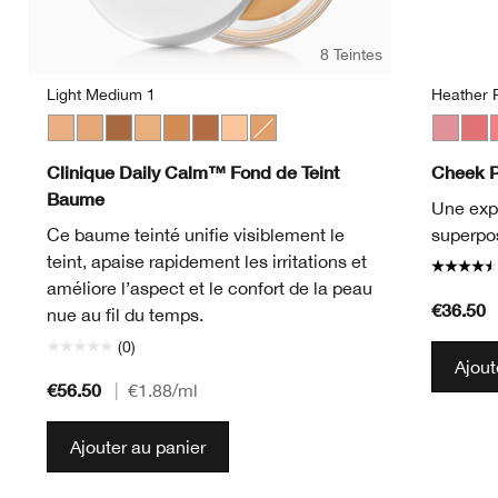
8 Teintes
Light Medium 1
Heather 
Light Medium 1
Light Medium 3
Deep 2
Light Medium 2
Medium Deep
Deep 1
Light
Medium
Heather
Ging
P
Clinique Daily Calm™ Fond de Teint
Cheek 
Baume
Une expl
Ce baume teinté unifie visiblement le
superpos
teint, apaise rapidement les irritations et
améliore l’aspect et le confort de la peau
€36.50
nue au fil du temps.
(0)
Ajout
€56.50
|
€1.88
/ml
Ajouter au panier