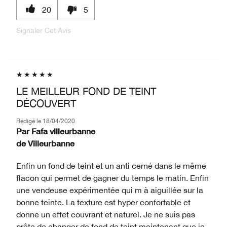
20
5
Signaler Cet Avis
LE MEILLEUR FOND DE TEINT
DÉCOUVERT
Rédigé le
18/04/2020
Par
Fafa villeurbanne
de
Villeurbanne
Enfin un fond de teint et un anti cerné dans le même
flacon qui permet de gagner du temps le matin. Enfin
une vendeuse expérimentée qui m à aiguillée sur la
bonne teinte. La texture est hyper confortable et
donne un effet couvrant et naturel. Je ne suis pas
prête de changer de fond de teint maintenant que je