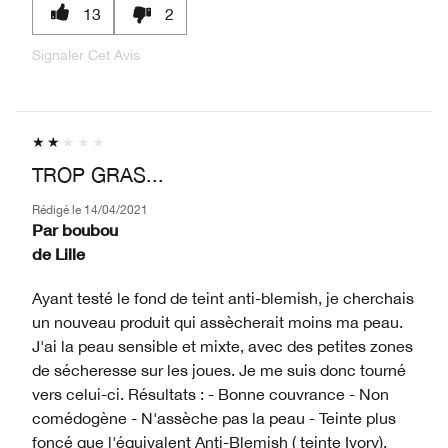
13
2
Signaler Cet Avis
TROP GRAS...
Rédigé le
14/04/2021
Par
boubou
de
Lille
Ayant testé le fond de teint anti-blemish, je cherchais
un nouveau produit qui assècherait moins ma peau.
J'ai la peau sensible et mixte, avec des petites zones
de sécheresse sur les joues. Je me suis donc tourné
vers celui-ci. Résultats : - Bonne couvrance - Non
comédogène - N'assèche pas la peau - Teinte plus
foncé que l'équivalent Anti-Blemish ( teinte Ivory).