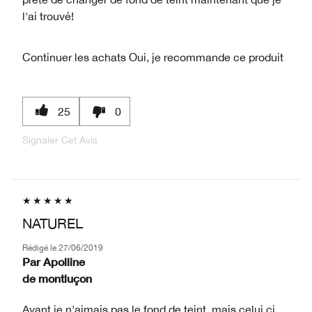
l'ai trouvé!
Continuer les achats
Oui, je recommande ce produit
25
0
Signaler Cet Avis
NATUREL
Rédigé le
27/06/2019
Par
Apolline
de
montluçon
Avant je n'aimais pas le fond de teint, mais celui ci