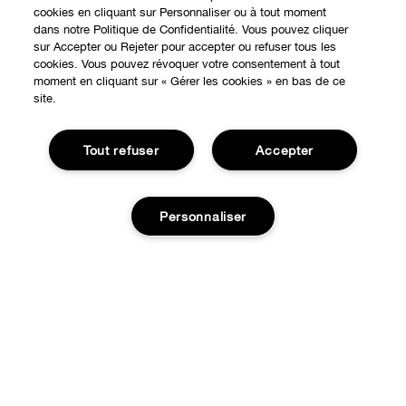
cookies en cliquant sur Personnaliser ou à tout moment
dans notre Politique de Confidentialité. Vous pouvez cliquer
sur Accepter ou Rejeter pour accepter ou refuser tous les
cookies. Vous pouvez révoquer votre consentement à tout
EXPÉRIENCE EN LIGNE
moment en cliquant sur « Gérer les cookies » en bas de ce
site.
Offres Spéciales
À PROPOS
Tout refuser
Accepter
Programme de Fidélité
Notre Philosophie
Points de Vente
BESOIN D'AIDE?
Changer de Pays
Personnaliser
Consultation en ligne
Suivre ma commande
Recrutement
CONFIDENTIALITÉ ET CONDITIONS GÉNÉRALES
Commandes
Consignes de tri
Charte sur la Vie Privée
Ajouter au panier
Livraison
Conditions Générales d’Utilisation
Retours
Conditions Générales de Vente
Accessibilité
Appelez-nous +33182883343
© Clinique Laboratories, llc. Tous droits réservés
Publicité Ciblée