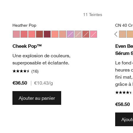
11 Teintes
Heather Pop
CN 40 C
Heather Pop
Ginger Pop
Peach Pop
WN 01 Flax
Black Honey Pop
CN 02 Breeze
Cola Pop
WN 04 Bone
Melon Pop
CN 10 Alabaster
Nude Pop
WN 12 Meringue
Pansy Pop
WN 16 Buff
Ballerina Pop
CN 18 Cream Whip
Fig Pop
CN 20 Fair
Pink Pop
CN 28 Ivory
WN 30 Biscui
WN 38 St
CN 40
WN
Cheek Pop™
Even Bet
Sérum 
Une explosion de couleurs,
superposable et éclatante.
Le fond 
heures 
(16)
fini mat
€36.50
|
€10.43
/g
grâce à 
Ajouter au panier
€56.50
Ajout