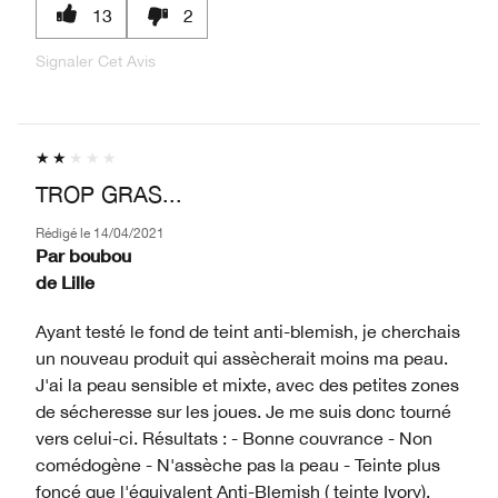
13
2
Signaler Cet Avis
TROP GRAS...
Rédigé le
14/04/2021
Par
boubou
de
Lille
Ayant testé le fond de teint anti-blemish, je cherchais
un nouveau produit qui assècherait moins ma peau.
J'ai la peau sensible et mixte, avec des petites zones
de sécheresse sur les joues. Je me suis donc tourné
vers celui-ci. Résultats : - Bonne couvrance - Non
comédogène - N'assèche pas la peau - Teinte plus
foncé que l'équivalent Anti-Blemish ( teinte Ivory).