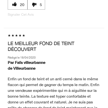
20
5
Signaler Cet Avis
LE MEILLEUR FOND DE TEINT
DÉCOUVERT
Rédigé le
18/04/2020
Par
Fafa villeurbanne
de
Villeurbanne
Enfin un fond de teint et un anti cerné dans le même
flacon qui permet de gagner du temps le matin. Enfin
une vendeuse expérimentée qui m à aiguillée sur la
bonne teinte. La texture est hyper confortable et
donne un effet couvrant et naturel. Je ne suis pas
prête de changer de fond de teint maintenant que je