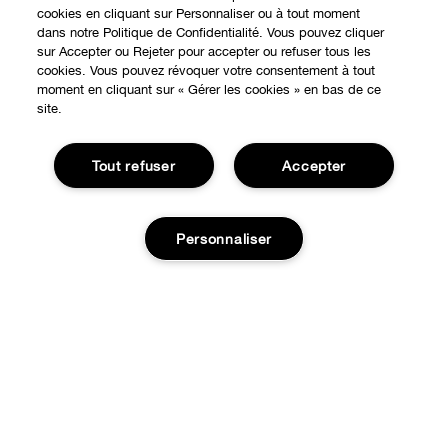
cookies en cliquant sur Personnaliser ou à tout moment
dans notre Politique de Confidentialité. Vous pouvez cliquer
sur Accepter ou Rejeter pour accepter ou refuser tous les
cookies. Vous pouvez révoquer votre consentement à tout
EXPÉRIENCE EN LIGNE
moment en cliquant sur « Gérer les cookies » en bas de ce
site.
Offres Spéciales
À PROPOS
Tout refuser
Accepter
Programme de Fidélité
Notre Philosophie
Points de Vente
BESOIN D'AIDE?
Changer de Pays
Personnaliser
Consultation en ligne
Suivre ma commande
Recrutement
CONFIDENTIALITÉ ET CONDITIONS GÉNÉRALES
Commandes
Consignes de tri
Charte sur la Vie Privée
Ajouter au panier
Livraison
Conditions Générales d’Utilisation
Retours
Conditions Générales de Vente
Accessibilité
Appelez-nous +33182883343
© Clinique Laboratories, llc. Tous droits réservés
Publicité Ciblée