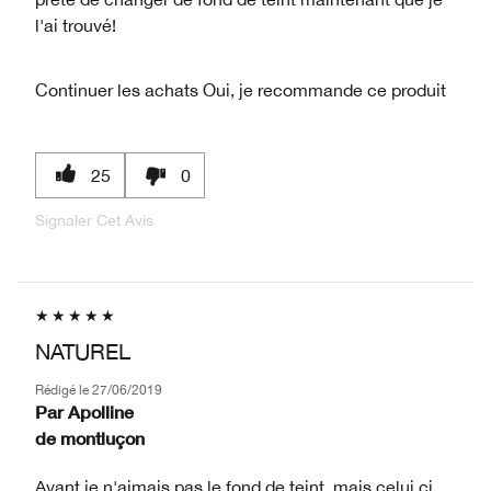
l'ai trouvé!
Continuer les achats
Oui, je recommande ce produit
25
0
Signaler Cet Avis
NATUREL
Rédigé le
27/06/2019
Par
Apolline
de
montluçon
Avant je n'aimais pas le fond de teint, mais celui ci