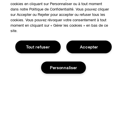
cookies en cliquant sur Personnaliser ou à tout moment
dans notre Politique de Confidentialité. Vous pouvez cliquer
sur Accepter ou Rejeter pour accepter ou refuser tous les
cookies. Vous pouvez révoquer votre consentement à tout
EXPÉRIENCE EN LIGNE
moment en cliquant sur « Gérer les cookies » en bas de ce
site.
Offres Spéciales
À PROPOS
Tout refuser
Accepter
Programme de Fidélité
Notre Philosophie
Points de Vente
BESOIN D'AIDE?
Changer de Pays
Personnaliser
Consultation en ligne
Suivre ma commande
Recrutement
CONFIDENTIALITÉ ET CONDITIONS GÉNÉRALES
Commandes
Consignes de tri
Charte sur la Vie Privée
Ajouter au panier
Livraison
Conditions Générales d’Utilisation
Retours
Conditions Générales de Vente
Accessibilité
Appelez-nous +33182883343
© Clinique Laboratories, llc. Tous droits réservés
Publicité Ciblée