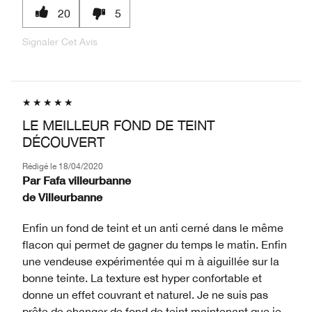
20
5
Signaler Cet Avis
LE MEILLEUR FOND DE TEINT
DÉCOUVERT
Rédigé le
18/04/2020
Par
Fafa villeurbanne
de
Villeurbanne
Enfin un fond de teint et un anti cerné dans le même
flacon qui permet de gagner du temps le matin. Enfin
une vendeuse expérimentée qui m à aiguillée sur la
bonne teinte. La texture est hyper confortable et
donne un effet couvrant et naturel. Je ne suis pas
prête de changer de fond de teint maintenant que je