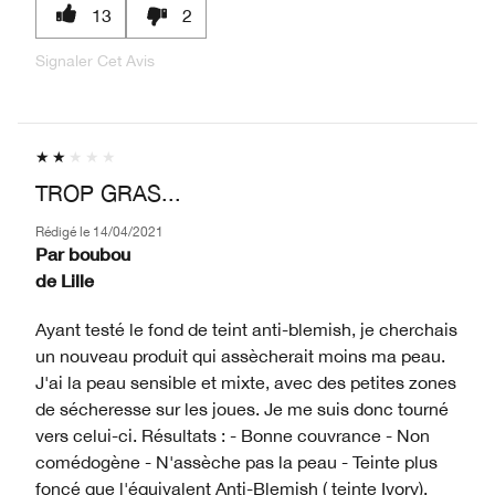
13
2
Signaler Cet Avis
TROP GRAS...
Rédigé le
14/04/2021
Par
boubou
de
Lille
Ayant testé le fond de teint anti-blemish, je cherchais
un nouveau produit qui assècherait moins ma peau.
J'ai la peau sensible et mixte, avec des petites zones
de sécheresse sur les joues. Je me suis donc tourné
vers celui-ci. Résultats : - Bonne couvrance - Non
comédogène - N'assèche pas la peau - Teinte plus
foncé que l'équivalent Anti-Blemish ( teinte Ivory).