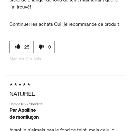
l'ai trouvé!
Continuer les achats
Oui, je recommande ce produit
25
0
Signaler Cet Avis
NATUREL
Rédigé le
27/06/2019
Par
Apolline
de
montluçon
Avant je n'aimais pas le fond de teint, mais celui ci