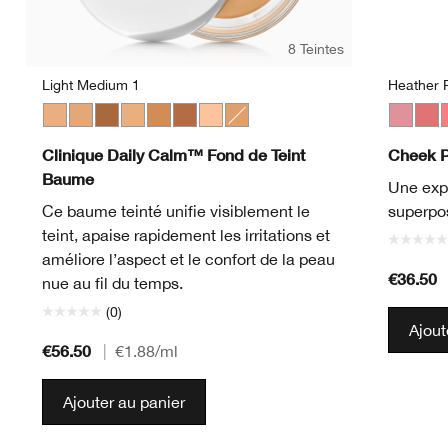
8 Teintes
Light Medium 1
Heather 
Light Medium 1
Light Medium 3
Deep 2
Light Medium 2
Medium Deep
Deep 1
Light
Medium
Heather
Ging
P
Clinique Daily Calm™ Fond de Teint
Cheek 
Baume
Une expl
Ce baume teinté unifie visiblement le
superpos
teint, apaise rapidement les irritations et
améliore l’aspect et le confort de la peau
€36.50
nue au fil du temps.
(0)
Ajout
€56.50
|
€1.88
/ml
Ajouter au panier