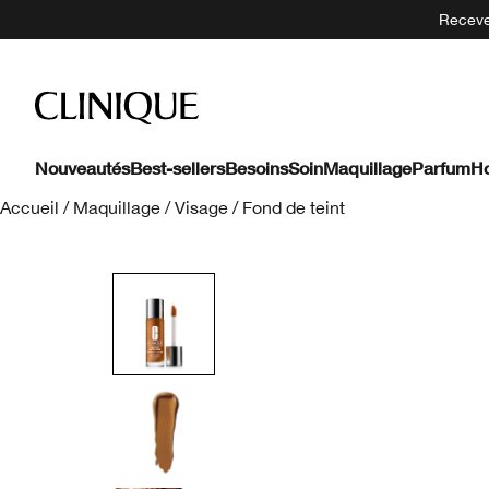
Recevez
Nouveautés
Best-sellers
Besoins
Soin
Maquillage
Parfum
H
Accueil
/
Maquillage
/
Visage
/
Fond de teint