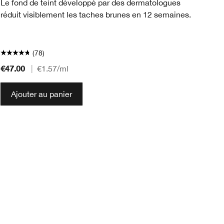
Un
Le fond de teint développé par des dermatologues
le
réduit visiblement les taches brunes en 12 semaines.
ré
et
(78)
€47.00
€4
|
€1.57
/ml
Ajouter au panier