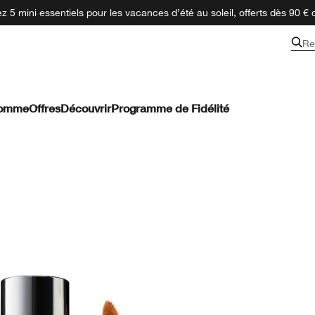
 5 mini essentiels pour les vacances d’été au soleil, offerts dès 90 € 
Re
omme
Offres
Découvrir
Programme de Fidélité