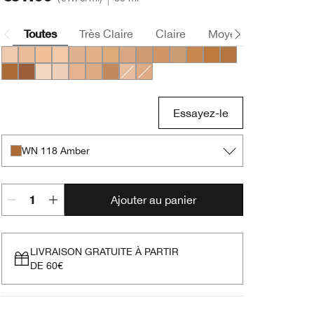
Toutes
Très Claire
Claire
Moyen
Foncée
CN 10 Alabaster
CN 18 Cream Whip
CN 20 Fair
CN 32 Buttermilk
CN 40 Cream Chamois
WN 46 Golden Neutral
CN 58 Honey
CN 70 Vanilla
CN 74 Beige
CN 78 Nutty
CN 90 Sand
WN 98 Cream Caramel
WN 112 Ginger
WN 114 Golden
WN 118 Amber
WN 122 Clove
CN 08 Linen
CN 02 Breeze
WN 38 Sesame
WN 54 Honey Wheat
WN 76 Toasted Wheat
CN 28 Ivory
CN 52 Neutral
Essayez-le
WN 118 Amber
Ajouter au panier
LIVRAISON GRATUITE À PARTIR
DE 60€