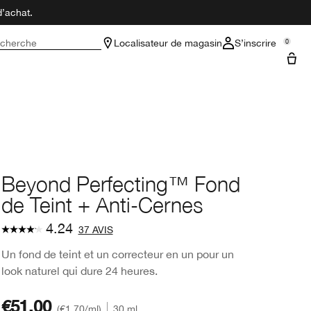
d’achat.
cherche
Localisateur de magasin
S’inscrire
0
Beyond Perfecting™ Fond
de Teint + Anti-Cernes
4.24
37 AVIS
Un fond de teint et un correcteur en un pour un
look naturel qui dure 24 heures.
€51.00
€1.70
/ml
30 ml