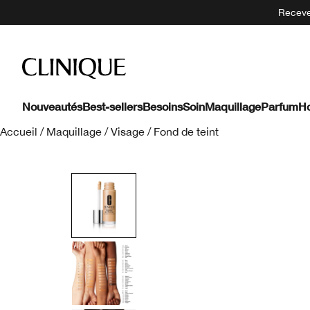
Recevez
Nouveautés
Best-sellers
Besoins
Soin
Maquillage
Parfum
H
Accueil
/
Maquillage
/
Visage
/
Fond de teint