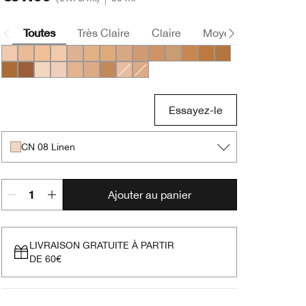
Toutes
Très Claire
Claire
Moyen
Foncée
CN 10 Alabaster
CN 18 Cream Whip
CN 20 Fair
CN 32 Buttermilk
CN 40 Cream Chamois
WN 46 Golden Neutral
CN 58 Honey
CN 70 Vanilla
CN 74 Beige
CN 78 Nutty
CN 90 Sand
WN 98 Cream Caramel
WN 112 Ginger
WN 114 Golden
WN 118 Amber
WN 122 Clove
CN 08 Linen
CN 02 Breeze
WN 38 Sesame
WN 54 Honey Wheat
WN 76 Toasted Wheat
CN 28 Ivory
CN 52 Neutral
Essayez-le
CN 08 Linen
Ajouter au panier
LIVRAISON GRATUITE À PARTIR
DE 60€