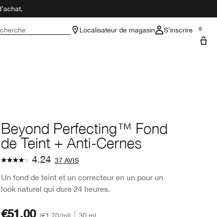
d’achat.
cherche
Localisateur de magasin
S’inscrire
0
Beyond Perfecting™ Fond
de Teint + Anti-Cernes
4.24
37 AVIS
Un fond de teint et un correcteur en un pour un
look naturel qui dure 24 heures.
€51.00
€1.70
/ml
30 ml