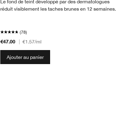
Un
Le fond de teint développé par des dermatologues
le
réduit visiblement les taches brunes en 12 semaines.
ré
et
(78)
€47.00
€4
|
€1.57
/ml
Ajouter au panier