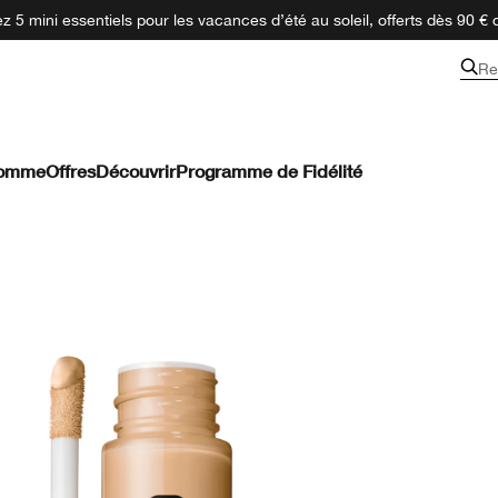
 5 mini essentiels pour les vacances d’été au soleil, offerts dès 90 € 
Re
omme
Offres
Découvrir
Programme de Fidélité